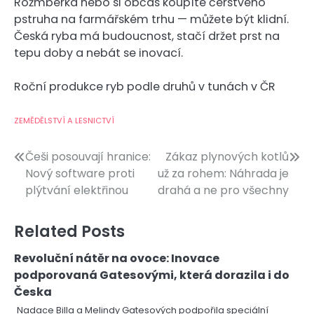
Rožmberka nebo si občas koupíte čerstvého
pstruha na farmářském trhu — můžete být klidní.
Česká ryba má budoucnost, stačí držet prst na
tepu doby a nebát se inovací.
Roční produkce ryb podle druhů v tunách v ČR
ZEMĚDĚLSTVÍ A LESNICTVÍ
Navigace
Češi posouvají hranice:
Zákaz plynových kotlů
Nový software proti
už za rohem: Náhrada je
pro
plýtvání elektřinou
drahá a ne pro všechny
příspěvek
Related Posts
Revoluční nátěr na ovoce: Inovace
podporovaná Gatesovými, která dorazila i do
Česka
Nadace Billa a Melindy Gatesových podpořila speciální