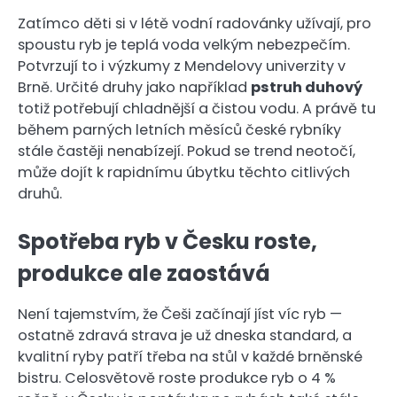
Zatímco děti si v létě vodní radovánky užívají, pro
spoustu ryb je teplá voda velkým nebezpečím.
Potvrzují to i výzkumy z Mendelovy univerzity v
Brně. Určité druhy jako například
pstruh duhový
totiž potřebují chladnější a čistou vodu. A právě tu
během parných letních měsíců české rybníky
stále častěji nenabízejí. Pokud se trend neotočí,
může dojít k rapidnímu úbytku těchto citlivých
druhů.
Spotřeba ryb v Česku roste,
produkce ale zaostává
Není tajemstvím, že Češi začínají jíst víc ryb —
ostatně zdravá strava je už dneska standard, a
kvalitní ryby patří třeba na stůl v každé brněnské
bistru. Celosvětově roste produkce ryb o 4 %