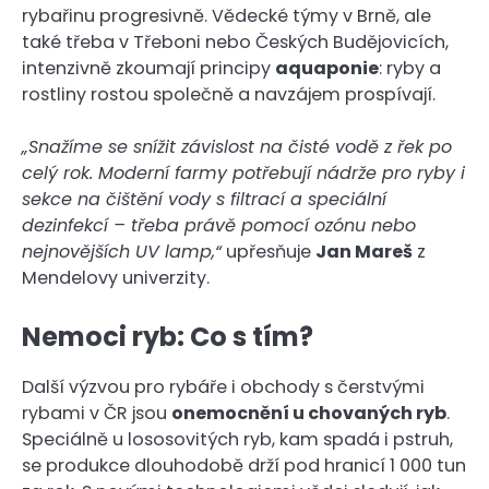
rybařinu progresivně. Vědecké týmy v Brně, ale
také třeba v Třeboni nebo Českých Budějovicích,
intenzivně zkoumají principy
aquaponie
: ryby a
rostliny rostou společně a navzájem prospívají.
„Snažíme se snížit závislost na čisté vodě z řek po
celý rok. Moderní farmy potřebují nádrže pro ryby i
sekce na čištění vody s filtrací a speciální
dezinfekcí – třeba právě pomocí ozónu nebo
nejnovějších UV lamp,“
upřesňuje
Jan Mareš
z
Mendelovy univerzity.
Nemoci ryb: Co s tím?
Další výzvou pro rybáře i obchody s čerstvými
rybami v ČR jsou
onemocnění u chovaných ryb
.
Speciálně u lososovitých ryb, kam spadá i pstruh,
se produkce dlouhodobě drží pod hranicí 1 000 tun