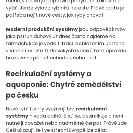
ročně, v Česku je poptávka po rybách také stále
vyšší. Jenže výlov z rybníků neroste. Právě proto je
potřeba najít nové cesty, jak ryby chovat.
Moderní produkční systémy
jsou odpovědí: ryby
jako pstruh duhový už dnes často najdeme na
farmách, kde je voda filtrací a chlazením udržena
v ideální kvalitě. U klasických rybníků totiž opravdu
hrozí, že za pár let nebude z čeho brát.
Recirkulační systémy a
aquaponie: Chytré zemědělství
po česku
Nové rybí farmy využívají tzv.
recirkulační
systémy
– voda obíhá, čistí se, desinfikuje a není
nutné ji dovážet nebo nadměrně čerpat. Právě zde
Češi ukazují, že i ve střední Evropě lze dělat