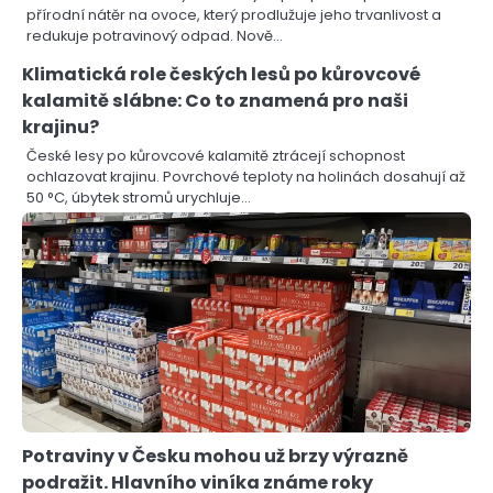
přírodní nátěr na ovoce, který prodlužuje jeho trvanlivost a
redukuje potravinový odpad. Nově…
Klimatická role českých lesů po kůrovcové
kalamitě slábne: Co to znamená pro naši
krajinu?
České lesy po kůrovcové kalamitě ztrácejí schopnost
ochlazovat krajinu. Povrchové teploty na holinách dosahují až
50 °C, úbytek stromů urychluje…
Potraviny v Česku mohou už brzy výrazně
podražit. Hlavního viníka známe roky