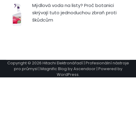
Mýdlová voda na listy? Proč botanici
skrývají tuto jednoduchou zbraň proti
škůdcům
Copyright © 2026
Hitachi Elektronářadí | Profesionální nástroje
pro průmysl
| Magnific Blog by
Ascendoor
| Powered by
WordPress
.