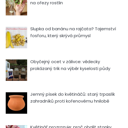
na ořezy rostlin
Slupka od banánu na rajčata? Tajemství
fosforu, který skrývá průmysl
Obyčejný ocet v zálivce: vědecky
prokázaný trik na výběr kyselosti půdy
Jemný písek do květináčů: starý trpaslík
zahradníků proti kořenovému hnilobě
Květinář prozrazuje: proč obalit stonky