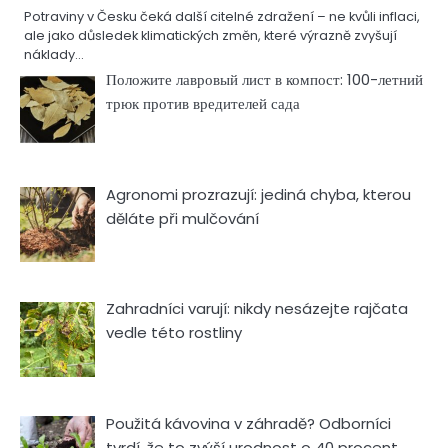
Potraviny v Česku čeká další citelné zdražení – ne kvůli inflaci,
ale jako důsledek klimatických změn, které výrazně zvyšují
náklady…
Положите лавровый лист в компост: 100-летний
трюк против вредителей сада
Agronomi prozrazují: jediná chyba, kterou
děláte při mulčování
Zahradníci varují: nikdy nesázejte rajčata
vedle této rostliny
Použitá kávovina v záhradě? Odborníci
tvrdí, že to zvýší urodnost o 40 procent