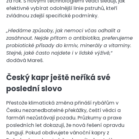
za rok. S novými technologiemi vědci sledují, jak
efektivně vybírat odolnější linie pstruhů, kteří
zvládnou zdejší specifické podmínky.
„Hledáme způsoby, jak nemoci včas odhalit a
zasáhnout. Nejde přitom o antibiotika, preferujeme
probiotické přísady do krmiv, minerály a vitaminy.
Stejné, jaké často najdete i v lidské výživě,“
dodává Mareš.
Český kapr ještě neříká své
poslední slovo
Přestože klimatická změna přináší rybářům v
Česku nezanedbatelné překážky, čeští vědci a
farmáři nezůstávají pozadu. Průzkumy a praxe
posledních let dokazují, že nová řešení opravdu
fungují. Pokud obdivujete vánoční kapry z