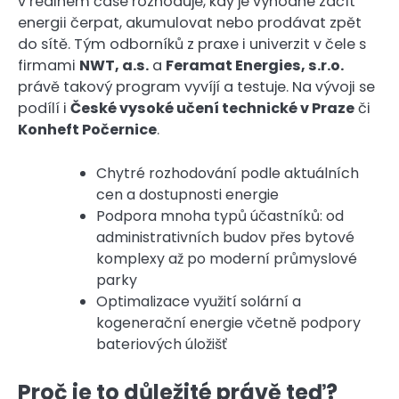
v reálném čase rozhoduje, kdy je výhodné začít
energii čerpat, akumulovat nebo prodávat zpět
do sítě. Tým odborníků z praxe i univerzit v čele s
firmami
NWT, a.s.
a
Feramat Energies, s.r.o.
právě takový program vyvíjí a testuje. Na vývoji se
podílí i
České vysoké učení technické v Praze
či
Konheft Počernice
.
Chytré rozhodování podle aktuálních
cen a dostupnosti energie
Podpora mnoha typů účastníků: od
administrativních budov přes bytové
komplexy až po moderní průmyslové
parky
Optimalizace využití solární a
kogenerační energie včetně podpory
bateriových úložišť
Proč je to důležité právě teď?