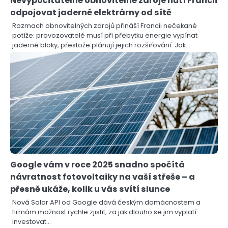
Nevypočitatelné obnovitelné zdroje nutí Francii
odpojovat jaderné elektrárny od sítě
Rozmach obnovitelných zdrojů přináší Francii nečekané
potíže: provozovatelé musí při přebytku energie vypínat
jaderné bloky, přestože plánují jejich rozšiřování. Jak…
Google vám v roce 2025 snadno spočítá
návratnost fotovoltaiky na vaší střeše – a
přesně ukáže, kolik u vás svítí slunce
Nová Solar API od Google dává českým domácnostem a
firmám možnost rychle zjistit, za jak dlouho se jim vyplatí
investovat…