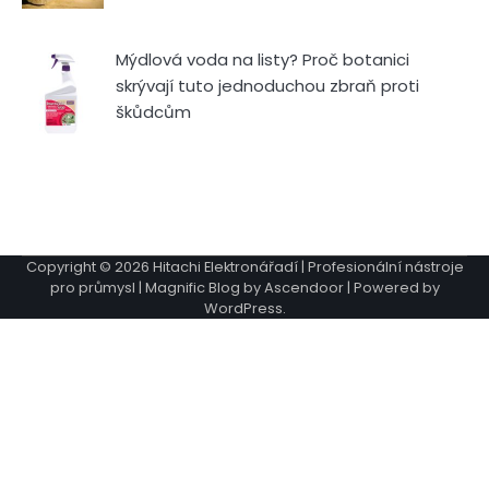
Mýdlová voda na listy? Proč botanici
skrývají tuto jednoduchou zbraň proti
škůdcům
Copyright © 2026
Hitachi Elektronářadí | Profesionální nástroje
pro průmysl
| Magnific Blog by
Ascendoor
| Powered by
WordPress
.