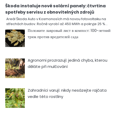
Škoda instaluje nové solární panely: čtvrtina
spotřeby servisu z obnovitelných zdrojů
Areál Škoda Auto v Kosmonosích má novou fotovoltaiku na
střechách budov. Ročně vyrobí až 450 MWh a pokryje 25 %…
Положите лавровый лист в компост: 100-летний
трюк против вредителей сада
Agronomi prozrazují: jediná chyba, kterou
děláte při mulčování
Zahradníci varují: nikdy nesázejte rajčata
vedle této rostliny