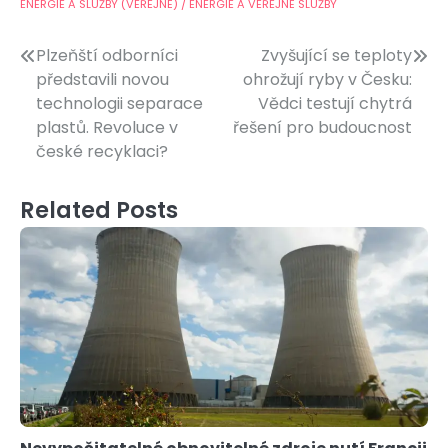
ENERGIE A SLUŽBY (VEŘEJNÉ) / ENERGIE A VEŘEJNÉ SLUŽBY
Navigace
Plzeňští odborníci
Zvyšující se teploty
představili novou
ohrožují ryby v Česku:
pro
technologii separace
Vědci testují chytrá
příspěvek
plastů. Revoluce v
řešení pro budoucnost
české recyklaci?
Related Posts