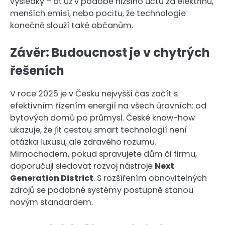
výsledky – ať už v podobě nižšího účtu za elektřinu,
menších emisí, nebo pocitu, že technologie
konečně slouží také občanům.
Závěr: Budoucnost je v chytrých
řešeních
V roce 2025 je v Česku nejvyšší čas začít s
efektivním řízením energií na všech úrovních: od
bytových domů po průmysl. České know-how
ukazuje, že jít cestou smart technologií není
otázka luxusu, ale zdravého rozumu.
Mimochodem, pokud spravujete dům či firmu,
doporučuji sledovat rozvoj nástroje
Next
Generation District
. S rozšířením obnovitelných
zdrojů se podobné systémy postupně stanou
novým standardem.