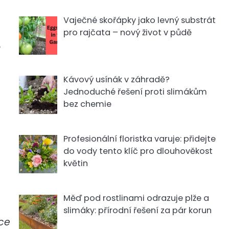
Vaječné skořápky jako levný substrát
pro rajčata – nový život v půdě
.
Kávový usínák v záhradě?
Jednoduché řešení proti slimákům
bez chemie
Profesionální floristka varuje: přidejte
do vody tento klíč pro dlouhověkost
květin
Měď pod rostlinami odrazuje plže a
slimáky: přírodní řešení za pár korun
ace