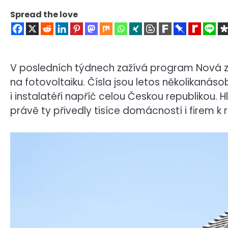
Spread the love
V posledních týdnech zažívá program Nová 
na fotovoltaiku. Čísla jsou letos několikanás
i instalatéři napříč celou Českou republikou.
právě ty přivedly tisíce domácností i firem k