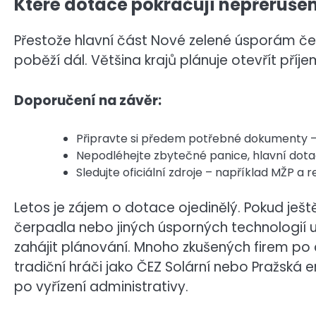
Které dotace pokračují nepřeruše
Přestože hlavní část Nové zelené úsporám če
poběží dál. Většina krajů plánuje otevřít pří
Doporučení na závěr:
Připravte si předem potřebné dokumenty –
Nepodléhejte zbytečné panice, hlavní dotac
Sledujte oficiální zdroje – například MŽP a r
Letos je zájem o dotace ojedinělý. Pokud ještě
čerpadla nebo jiných úsporných technologií 
zahájit plánování. Mnoho zkušených firem po ce
tradiční hráči jako ČEZ Solární nebo Pražská e
po vyřízení administrativy.