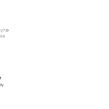
ky?
ěte
y
ly