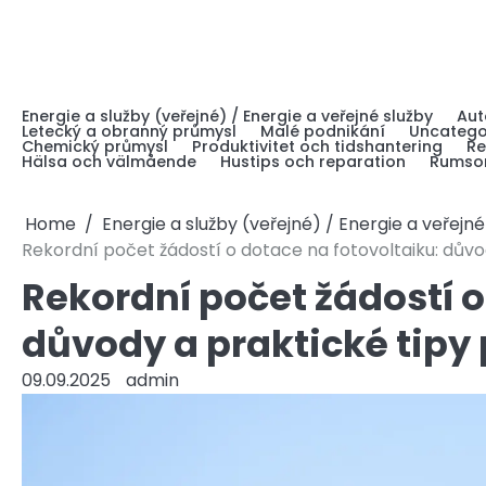
Skip
to
content
Energie a služby (veřejné) / Energie a veřejné služby
Aut
Letecký a obranný průmysl
Malé podnikání
Uncatego
Chemický průmysl
Produktivitet och tidshantering
Re
Hälsa och välmående
Hustips och reparation
Rumsor
Home
Energie a služby (veřejné) / Energie a veřejné
Rekordní počet žádostí o dotace na fotovoltaiku: důvo
Rekordní počet žádostí o
důvody a praktické tipy 
09.09.2025
admin