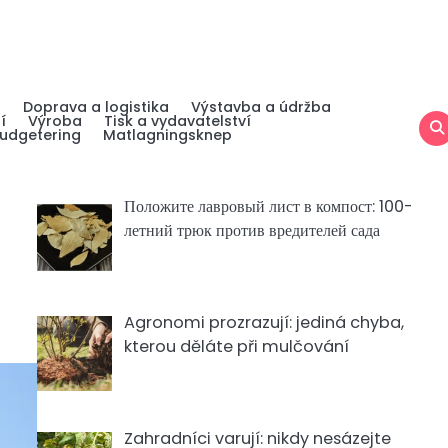
a
Doprava a logistika
Výstavba a údržba
í
Výroba
Tisk a vydavatelství
udgetering
Matlagningsknep
Положите лавровый лист в компост: 100-
летний трюк против вредителей сада
Agronomi prozrazují: jediná chyba,
kterou děláte při mulčování
Zahradníci varují: nikdy nesázejte