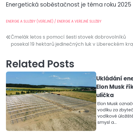
Energetická soběstačnost je téma roku 2025 – 
ENERGIE A SLUŽBY (VEŘEJNÉ) / ENERGIE A VEŘEJNÉ SLUŽBY
Navigace
Čmelák letos s pomocí šesti stovek dobrovolníků
posekal 19 hektarů jedinečných luk v Libereckém kraj
pro
příspěvek
Related Posts
Ukládání en
Elon Musk řík
ulička
Elon Musk označ
vodíku za zbyteč
vodíkové úložiš
smysl a…