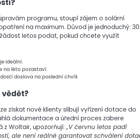
stí?
i úpravám programu, stoupl zájem o solární
á opatření na maximum. Důvod je jednoduchý: 30
žádost letos podat, pokud chcete využít
e ideální.
e na léto pozastaví.
stí doslova na poslední chvíli.
a vědět?
e získat nové klienty slibují vyřízení dotace do
sáhlá dokumentace a úřední proces zabere
á z Woltair, upozorňují:
„V červnu letos padl
stí, ale není reálné garantovat schválení dot