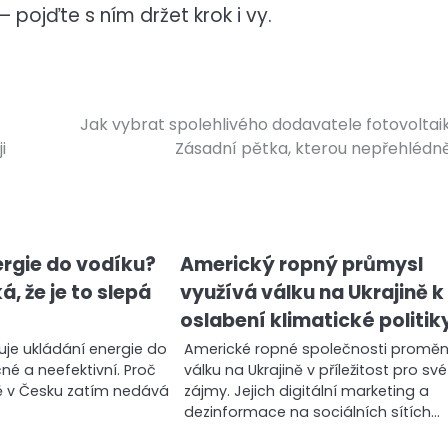
pojďte s ním držet krok i vy.
Jak vybrat spolehlivého dodavatele fotovoltai
i
Zásadní pětka, kterou nepřehlédn
ergie do vodíku?
Americký ropný průmysl
á, že je to slepá
využívá válku na Ukrajině k
oslabení klimatické politik
uje ukládání energie do
Americké ropné společnosti proměni
né a neefektivní. Proč
válku na Ukrajině v příležitost pro své
tě v Česku zatím nedává
zájmy. Jejich digitální marketing a
dezinformace na sociálních sítích…