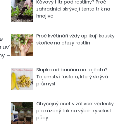
Kávový filtr pod rostliny? Proč
zahradníci skrývají tento trik na
hnojivo
Proč květináři vždy aplikují kousky
e
skořice na ořezy rostlin
luví
ny –
Slupka od banánu na rajčata?
Tajemství fosforu, který skrývá
průmysl
Obyčejný ocet v zálivce: vědecky
prokázaný trik na výběr kyselosti
půdy