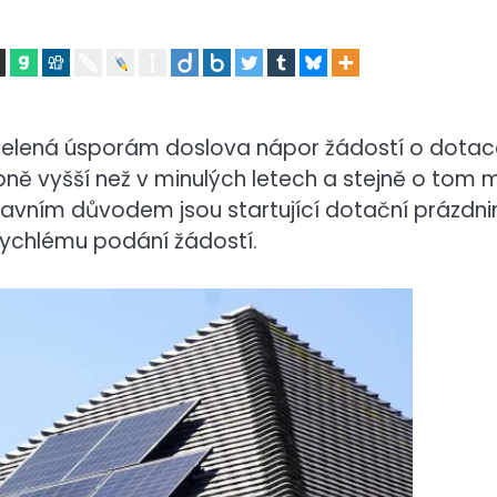
zelená úsporám doslova nápor žádostí o dotac
obně vyšší než v minulých letech a stejně o tom m
 Hlavním důvodem jsou startující dotační prázdni
 rychlému podání žádostí.