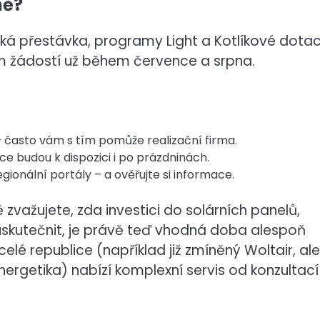
ně?
ká přestávka, programy Light a Kotlíkové dota
jem žádostí už během července a srpna.
 často vám s tím pomůže realizační firma.
e budou k dispozici i po prázdninách.
egionální portály – a ověřujte si informace.
 zvažujete, zda investici do solárních panelů,
uskutečnit, je právě teď vhodná doba alespoň
lé republice (například již zmíněný Woltair, ale 
nergetika) nabízí komplexní servis od konzultací