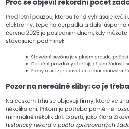
Proč se objevil rekordní počet žádo
Před letní pauzou, kterou fond vyhlašuje kvůl
elektrárny, tepelná čerpadla a další úsporn
června 2025 je posledním dnem, kdy můžete 
stávajících podmínek.
Stavební sezóna je v plném proudu, počasí j
Dotační prázdniny startují, příjem žádostí s
Firmy musí zpracovat enormní množství žádo
Pozor na nereálné sliby: co je třeb
Na českém trhu se objevují firmy, které ve snaz
několika dní. Přitom je potřeba poměrně roz
minimálně několik dní. Experti, jako Klára Zíkov
historický rekord v počtu zpracovaných žádo