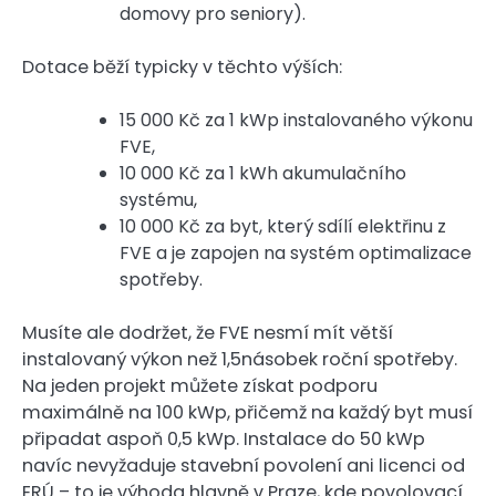
domovy pro seniory).
Dotace běží typicky v těchto výších:
15 000 Kč za 1 kWp instalovaného výkonu
FVE,
10 000 Kč za 1 kWh akumulačního
systému,
10 000 Kč za byt, který sdílí elektřinu z
FVE a je zapojen na systém optimalizace
spotřeby.
Musíte ale dodržet, že FVE nesmí mít větší
instalovaný výkon než 1,5násobek roční spotřeby.
Na jeden projekt můžete získat podporu
maximálně na 100 kWp, přičemž na každý byt musí
připadat aspoň 0,5 kWp. Instalace do 50 kWp
navíc nevyžaduje stavební povolení ani licenci od
ERÚ – to je výhoda hlavně v Praze, kde povolovací