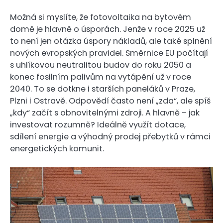
Možná si myslíte, že fotovoltaika na bytovém
domě je hlavně o úsporách. Jenže v roce 2025 už
to není jen otázka úspory nákladů, ale také splnění
nových evropských pravidel. Směrnice EU počítají
s uhlíkovou neutralitou budov do roku 2050 a
konec fosilním palivům na vytápění už v roce
2040. To se dotkne i starších paneláků v Praze,
Plzni i Ostravě. Odpovědí často není „zda“, ale spíš
„kdy“ začít s obnovitelnými zdroji. A hlavně – jak
investovat rozumně? Ideálně využít dotace,
sdílení energie a výhodný prodej přebytků v rámci
energetických komunit.