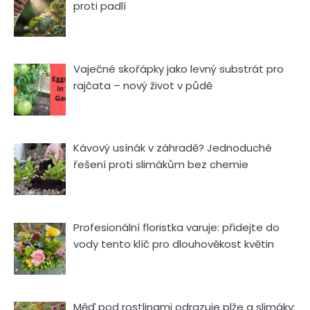
proti padlí
Vaječné skořápky jako levný substrát pro
rajčata – nový život v půdě
Kávový usínák v záhradě? Jednoduché
řešení proti slimákům bez chemie
Profesionální floristka varuje: přidejte do
vody tento klíč pro dlouhověkost květin
Měď pod rostlinami odrazuje plže a slimáky: