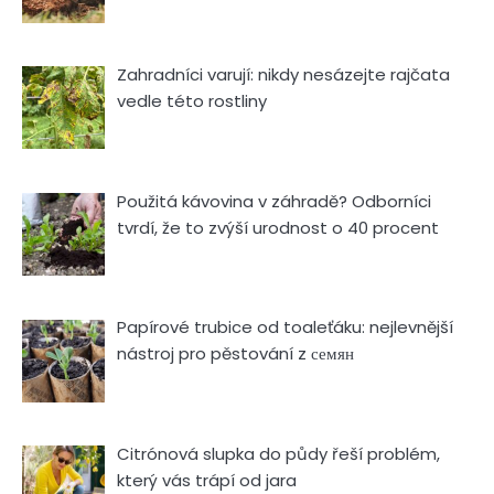
Zahradníci varují: nikdy nesázejte rajčata
vedle této rostliny
Použitá kávovina v záhradě? Odborníci
tvrdí, že to zvýší urodnost o 40 procent
Papírové trubice od toaleťáku: nejlevnější
nástroj pro pěstování z семян
Citrónová slupka do půdy řeší problém,
který vás trápí od jara