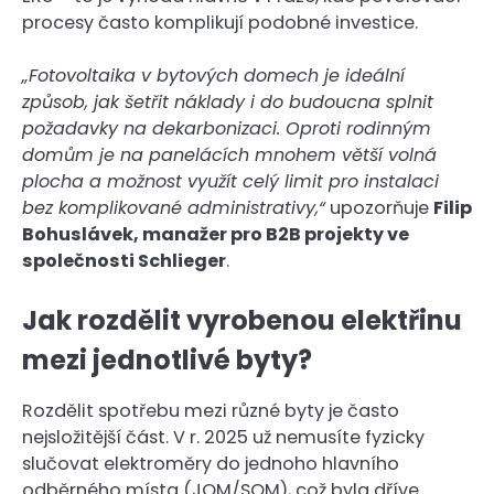
procesy často komplikují podobné investice.
„Fotovoltaika v bytových domech je ideální
způsob, jak šetřit náklady i do budoucna splnit
požadavky na dekarbonizaci. Oproti rodinným
domům je na panelácích mnohem větší volná
plocha a možnost využít celý limit pro instalaci
bez komplikované administrativy,“
upozorňuje
Filip
Bohuslávek, manažer pro B2B projekty ve
společnosti Schlieger
.
Jak rozdělit vyrobenou elektřinu
mezi jednotlivé byty?
Rozdělit spotřebu mezi různé byty je často
nejsložitější část. V r. 2025 už nemusíte fyzicky
slučovat elektroměry do jednoho hlavního
odběrného místa (JOM/SOM), což byla dříve