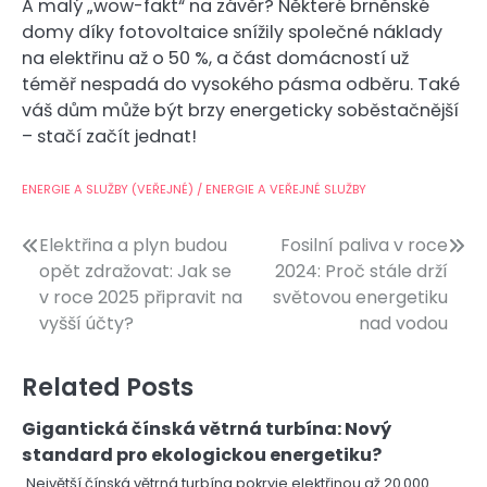
A malý „wow-fakt“ na závěr? Některé brněnské
domy díky fotovoltaice snížily společné náklady
na elektřinu až o 50 %, a část domácností už
téměř nespadá do vysokého pásma odběru. Také
váš dům může být brzy energeticky soběstačnější
– stačí začít jednat!
ENERGIE A SLUŽBY (VEŘEJNÉ) / ENERGIE A VEŘEJNÉ SLUŽBY
Navigace
Elektřina a plyn budou
Fosilní paliva v roce
opět zdražovat: Jak se
2024: Proč stále drží
pro
v roce 2025 připravit na
světovou energetiku
příspěvek
vyšší účty?
nad vodou
Related Posts
Gigantická čínská větrná turbína: Nový
standard pro ekologickou energetiku?
Největší čínská větrná turbína pokryje elektřinou až 20 000