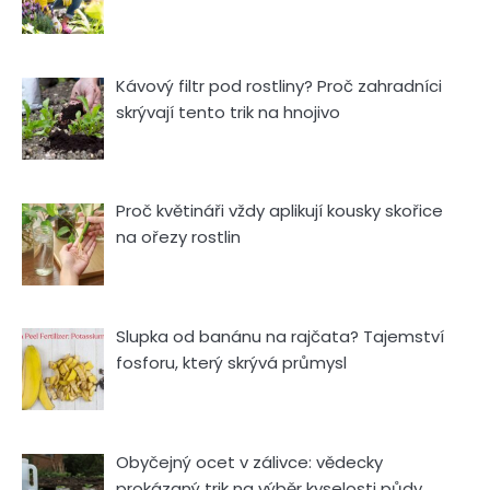
Kávový filtr pod rostliny? Proč zahradníci
skrývají tento trik na hnojivo
Proč květináři vždy aplikují kousky skořice
na ořezy rostlin
Slupka od banánu na rajčata? Tajemství
fosforu, který skrývá průmysl
Obyčejný ocet v zálivce: vědecky
prokázaný trik na výběr kyselosti půdy