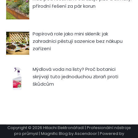
přírodní řešení za pár korun
Papírová role jako mini skleník: jak
zahradníci pěstují sazenice bez nákupu
zařízení
Mýdlová voda na listy? Proč botanici
skrývají tuto jednoduchou zbraň proti
škůdcům
Copyright © 2026
Hitachi Elektronářadí | Profesionální nástroje
pro průmysl
| Magnific Blog by
Ascendoor
| Powered by