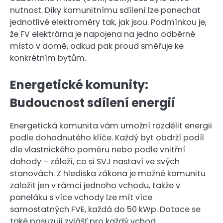
nutnost. Díky komunitnímu sdílení lze ponechat
jednotlivé elektroměry tak, jak jsou. Podmínkou je,
že FV elektrárna je napojena na jedno odběrné
místo v domě, odkud pak proud směřuje ke
konkrétním bytům.
Energetické komunity:
Budoucnost sdílení energií
Energetická komunita vám umožní rozdělit energii
podle dohodnutého klíče. Každý byt obdrží podíl
dle vlastnického poměru nebo podle vnitřní
dohody – záleží, co si SVJ nastaví ve svých
stanovách. Z hlediska zákona je možné komunitu
založit jen v rámci jednoho vchodu, takže v
paneláku s více vchody lze mít více
samostatných FVE, každá do 50 kWp. Dotace se
také posuzují zvlášť pro každý vchod.