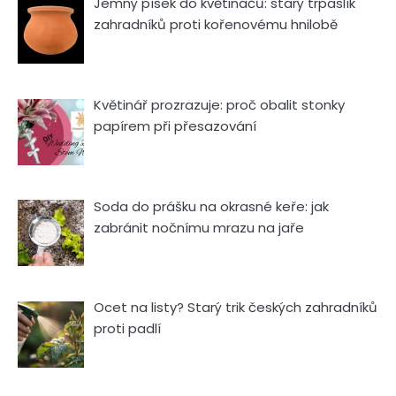
Jemný písek do květináčů: starý trpaslík
zahradníků proti kořenovému hnilobě
Květinář prozrazuje: proč obalit stonky
papírem při přesazování
Soda do prášku na okrasné keře: jak
zabránit nočnímu mrazu na jaře
Ocet na listy? Starý trik českých zahradníků
proti padlí