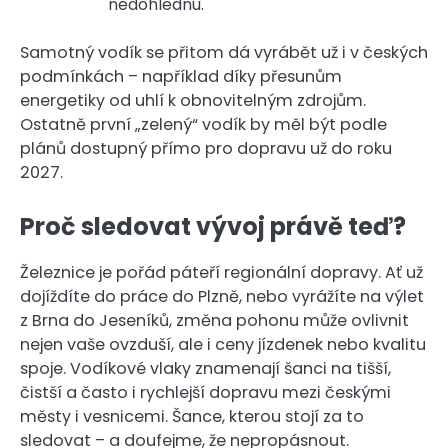
nedohlednu.
Samotný vodík se přitom dá vyrábět už i v českých
podmínkách – například díky přesunům
energetiky od uhlí k obnovitelným zdrojům.
Ostatně první „zelený“ vodík by měl být podle
plánů dostupný přímo pro dopravu už do roku
2027.
Proč sledovat vývoj právě teď?
Železnice je pořád páteří regionální dopravy. Ať už
dojíždíte do práce do Plzně, nebo vyrážíte na výlet
z Brna do Jeseníků, změna pohonu může ovlivnit
nejen vaše ovzduší, ale i ceny jízdenek nebo kvalitu
spoje. Vodíkové vlaky znamenají šanci na tišší,
čistší a často i rychlejší dopravu mezi českými
městy i vesnicemi. Šance, kterou stojí za to
sledovat – a doufejme, že nepropásnout.