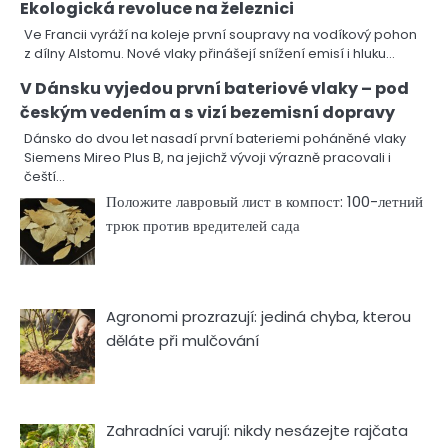
Ekologická revoluce na železnici
Ve Francii vyráží na koleje první soupravy na vodíkový pohon
z dílny Alstomu. Nové vlaky přinášejí snížení emisí i hluku…
V Dánsku vyjedou první bateriové vlaky – pod
českým vedením a s vizí bezemisní dopravy
Dánsko do dvou let nasadí první bateriemi poháněné vlaky
Siemens Mireo Plus B, na jejichž vývoji výrazně pracovali i
čeští…
Положите лавровый лист в компост: 100-летний
трюк против вредителей сада
Agronomi prozrazují: jediná chyba, kterou
děláte při mulčování
Zahradníci varují: nikdy nesázejte rajčata