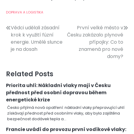
DOPRAVA A LOGISTIKA
Navigace
Vědci udělali zásadní
První velké město v
krok k využití fúzní
Česku zakázalo plynové
pro
energie. Umělé slunce
přípojky: Co to
příspěvek
je na dosah
znamená pro nové
domy?
Related Posts
Priorita uhlí: Nákladní vlaky mají v Česku
přednost před osobní dopravou během
energetické krize
Česko přijímá nová opatření: nákladní vlaky přepravující uhlí
získávají přednost před osobními vlaky, aby byla zajištěna
bezpečnost dodávek tepla a…
Francie uvádí do provozu první vodíkové vlaky: