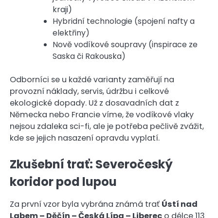
kraji)
Hybridní technologie (spojení nafty a
elektřiny)
Nově vodíkové soupravy (inspirace ze
Saska či Rakouska)
Odborníci se u každé varianty zaměřují na
provozní náklady, servis, údržbu i celkové
ekologické dopady. Už z dosavadních dat z
Německa nebo Francie víme, že vodíkové vlaky
nejsou zdaleka sci-fi, ale je potřeba pečlivě zvážit,
kde se jejich nasazení
opravdu vyplatí.
Zkušební trať: Severočeský
koridor pod lupou
Za první vzor byla vybrána známá trať
Ústí nad
Labem – Děčín – Česká Lípa – Liberec
o délce 113