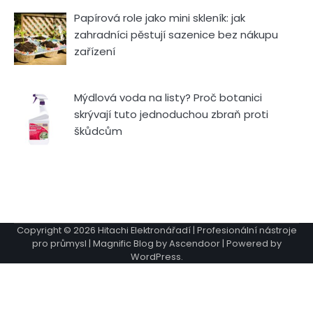
Papírová role jako mini skleník: jak
zahradníci pěstují sazenice bez nákupu
zařízení
Mýdlová voda na listy? Proč botanici
skrývají tuto jednoduchou zbraň proti
škůdcům
Copyright © 2026
Hitachi Elektronářadí | Profesionální nástroje
pro průmysl
| Magnific Blog by
Ascendoor
| Powered by
WordPress
.