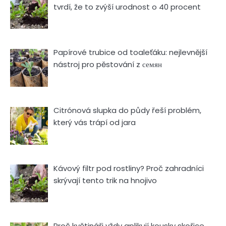
tvrdí, že to zvýší urodnost o 40 procent
Papírové trubice od toaleťáku: nejlevnější
nástroj pro pěstování z семян
Citrónová slupka do půdy řeší problém,
který vás trápí od jara
Kávový filtr pod rostliny? Proč zahradníci
skrývají tento trik na hnojivo
Proč květináři vždy aplikují kousky skořice