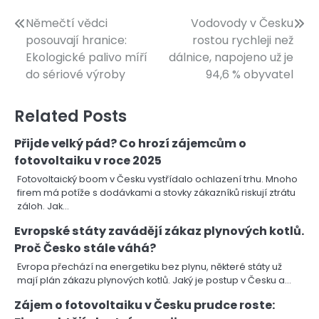
Navigace
Němečtí vědci
Vodovody v Česku
posouvají hranice:
rostou rychleji než
pro
Ekologické palivo míří
dálnice, napojeno už je
příspěvek
do sériové výroby
94,6 % obyvatel
Related Posts
Přijde velký pád? Co hrozí zájemcům o
fotovoltaiku v roce 2025
Fotovoltaický boom v Česku vystřídalo ochlazení trhu. Mnoho
firem má potíže s dodávkami a stovky zákazníků riskují ztrátu
záloh. Jak…
Evropské státy zavádějí zákaz plynových kotlů.
Proč Česko stále váhá?
Evropa přechází na energetiku bez plynu, některé státy už
mají plán zákazu plynových kotlů. Jaký je postup v Česku a…
Zájem o fotovoltaiku v Česku prudce roste: