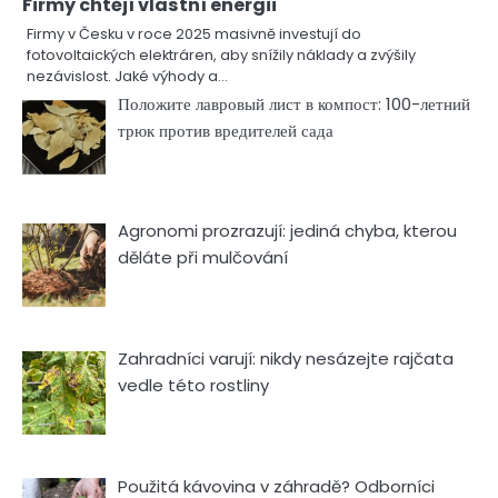
Firmy chtějí vlastní energii
Firmy v Česku v roce 2025 masivně investují do
fotovoltaických elektráren, aby snížily náklady a zvýšily
nezávislost. Jaké výhody a…
Положите лавровый лист в компост: 100-летний
трюк против вредителей сада
Agronomi prozrazují: jediná chyba, kterou
děláte při mulčování
Zahradníci varují: nikdy nesázejte rajčata
vedle této rostliny
Použitá kávovina v záhradě? Odborníci