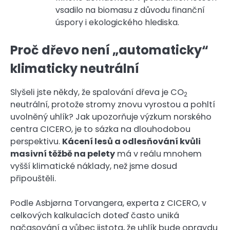
vsadilo na biomasu z důvodu finanční
úspory i ekologického hlediska.
Proč dřevo není „automaticky“
klimaticky neutrální
Slyšeli jste někdy, že spalování dřeva je CO
2
neutrální, protože stromy znovu vyrostou a pohltí
uvolněný uhlík? Jak upozorňuje výzkum norského
centra CICERO, je to sázka na dlouhodobou
perspektivu.
Kácení lesů a odlesňování kvůli
masivní těžbě na pelety
má v reálu mnohem
vyšší klimatické náklady, než jsme dosud
připouštěli.
Podle Asbjørna Torvangera, experta z CICERO, v
celkových kalkulacích doteď často uniká
načasování a vůbec jistota, že uhlík bude opravdu