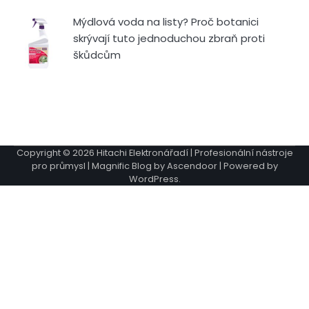
Mýdlová voda na listy? Proč botanici
skrývají tuto jednoduchou zbraň proti
škůdcům
Copyright © 2026
Hitachi Elektronářadí | Profesionální nástroje
pro průmysl
| Magnific Blog by
Ascendoor
| Powered by
WordPress
.