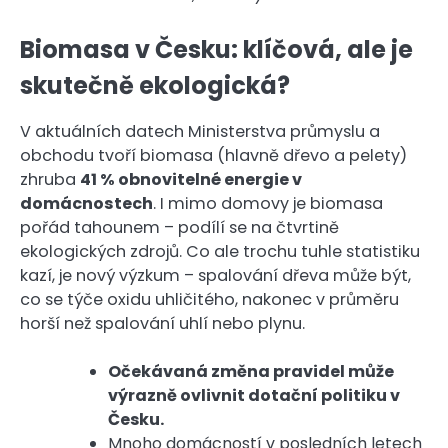
Biomasa v Česku: klíčová, ale je
skutečně ekologická?
V aktuálních datech Ministerstva průmyslu a
obchodu tvoří biomasa (hlavně dřevo a pelety)
zhruba
41 % obnovitelné energie v
domácnostech
. I mimo domovy je biomasa
pořád tahounem – podílí se na čtvrtině
ekologických zdrojů. Co ale trochu tuhle statistiku
kazí, je nový výzkum – spalování dřeva může být,
co se týče oxidu uhličitého, nakonec v průměru
horší než spalování uhlí nebo plynu.
Očekávaná změna pravidel může
výrazně ovlivnit dotační politiku v
Česku.
Mnoho domácností v posledních letech