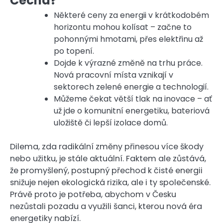
Čecha?
Některé ceny za energii v krátkodobém
horizontu mohou kolísat – začne to
pohonnými hmotami, přes elektřinu až
po topení.
Dojde k výrazné změně na trhu práce.
Nová pracovní místa vznikají v
sektorech zelené energie a technologií.
Můžeme čekat větší tlak na inovace – ať
už jde o komunitní energetiku, bateriová
uložiště či lepší izolace domů.
Dilema, zda radikální změny přinesou více škody
nebo užitku, je stále aktuální. Faktem ale zůstává,
že promyšlený, postupný přechod k čisté energii
snižuje nejen ekologická rizika, ale i ty společenské.
Právě proto je potřeba, abychom v Česku
nezůstali pozadu a využili šanci, kterou nová éra
energetiky nabízí.