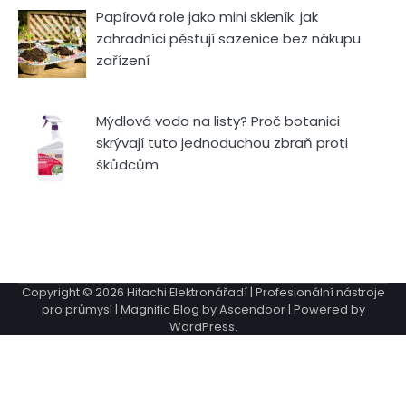
Papírová role jako mini skleník: jak
zahradníci pěstují sazenice bez nákupu
zařízení
Mýdlová voda na listy? Proč botanici
skrývají tuto jednoduchou zbraň proti
škůdcům
Copyright © 2026
Hitachi Elektronářadí | Profesionální nástroje
pro průmysl
| Magnific Blog by
Ascendoor
| Powered by
WordPress
.