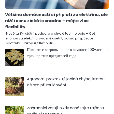
Většina domácností si připlatí za elektřinu, ale
nižší cenu získáte snadno – mějte více
flexibility
Nové tarify, státní podpora a chytré technologie – Češi
mohou za elektřinu výrazně ušetřit, pokud přizpůsobí
spotřebu. Jak využít flexibilitu…
Положите лавровый лист в компост: 100-летний
трюк против вредителей сада
Agronomi prozrazují: jediná chyba, kterou
děláte při mulčování
Zahradníci varují: nikdy nesázejte rajčata
vedle této rostliny