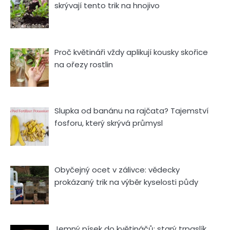
skrývají tento trik na hnojivo
Proč květináři vždy aplikují kousky skořice
na ořezy rostlin
Slupka od banánu na rajčata? Tajemství
fosforu, který skrývá průmysl
Obyčejný ocet v zálivce: vědecky
prokázaný trik na výběr kyselosti půdy
Jemný písek do květináčů: starý trpaslík