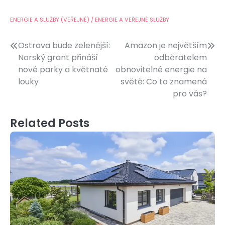
ENERGIE A SLUŽBY (VEŘEJNÉ) / ENERGIE A VEŘEJNÉ SLUŽBY
Navigace
Ostrava bude zelenější:
Amazon je největším
Norský grant přináší
odběratelem
pro
nové parky a květnaté
obnovitelné energie na
příspěvek
louky
světě: Co to znamená
pro vás?
Related Posts