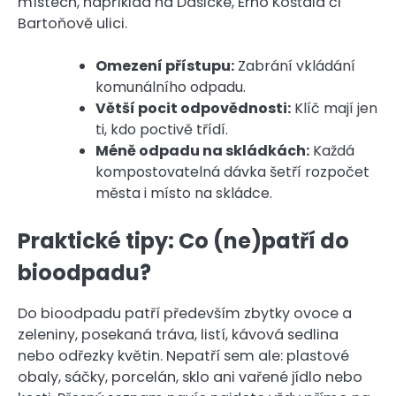
místech, například na Dašické, Erno Košťála či
Bartoňově ulici.
Omezení přístupu:
Zabrání vkládání
komunálního odpadu.
Větší pocit odpovědnosti:
Klíč mají jen
ti, kdo poctivě třídí.
Méně odpadu na skládkách:
Každá
kompostovatelná dávka šetří rozpočet
města i místo na skládce.
Praktické tipy: Co (ne)patří do
bioodpadu?
Do bioodpadu patří především zbytky ovoce a
zeleniny, posekaná tráva, listí, kávová sedlina
nebo odřezky květin. Nepatří sem ale: plastové
obaly, sáčky, porcelán, sklo ani vařené jídlo nebo