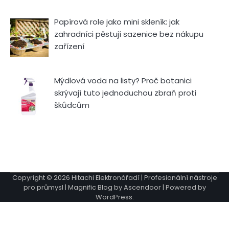
Papírová role jako mini skleník: jak
zahradníci pěstují sazenice bez nákupu
zařízení
Mýdlová voda na listy? Proč botanici
skrývají tuto jednoduchou zbraň proti
škůdcům
Copyright © 2026
Hitachi Elektronářadí | Profesionální nástroje
pro průmysl
| Magnific Blog by
Ascendoor
| Powered by
WordPress
.