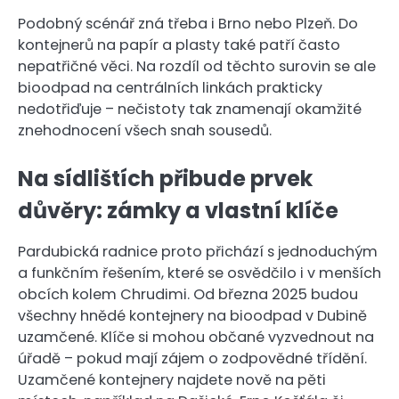
Podobný scénář zná třeba i Brno nebo Plzeň. Do
kontejnerů na papír a plasty také patří často
nepatřičné věci. Na rozdíl od těchto surovin se ale
bioodpad na centrálních linkách prakticky
nedotřiďuje – nečistoty tak znamenají okamžité
znehodnocení všech snah sousedů.
Na sídlištích přibude prvek
důvěry: zámky a vlastní klíče
Pardubická radnice proto přichází s jednoduchým
a funkčním řešením, které se osvědčilo i v menších
obcích kolem Chrudimi. Od března 2025 budou
všechny hnědé kontejnery na bioodpad v Dubině
uzamčené. Klíče si mohou občané vyzvednout na
úřadě – pokud mají zájem o zodpovědné třídění.
Uzamčené kontejnery najdete nově na pěti