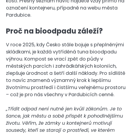
kosti. Přesný seznam navíc najdete vždy přímo na
označení kontejneru, případně na webu města
Pardubice.
Proč na bioodpadu záleží?
V roce 2025, kdy Česko stále bojuje s přeplněnými
skládkami, je každá vytříděná tuna bioodpadu
výhrou. Kompost se vrací zpět do půdy v
městských parcích i zahrádkářských koloniích,
zlepšuje úrodnost a šetří další náklady. Pro sídliště
to navíc znamená významný krok k lepšímu
životnímu prostředí i čistšímu veřejnému prostoru
– což je pro nás všechny v Pardubicích cenné.
„Třídit odpad není nutné jen kvůli zákonům. Je to
šance, jak městu a sobě přispět k pohodlnějšímu
životu. Věřím, že zámky u kontejnerů motivují
sousedy, kteří se starají o prostředí, ve kterém