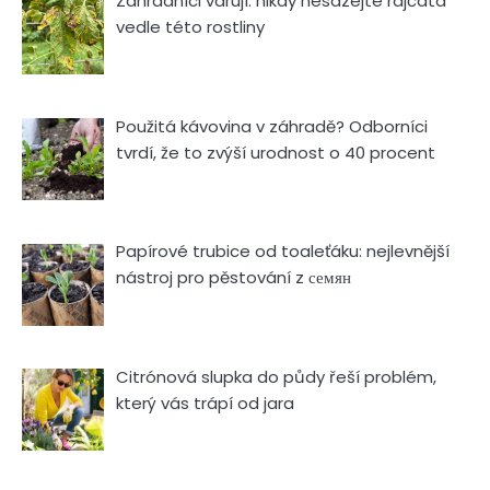
Zahradníci varují: nikdy nesázejte rajčata
vedle této rostliny
Použitá kávovina v záhradě? Odborníci
tvrdí, že to zvýší urodnost o 40 procent
Papírové trubice od toaleťáku: nejlevnější
nástroj pro pěstování z семян
Citrónová slupka do půdy řeší problém,
který vás trápí od jara