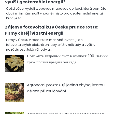
využít geotermální energii?
Čeští vědci vydali webovou mapovou aplikaci, která pomůže
obcím i firmám najít vhodné místo pro geotermální energii.
Proč je to…
Zájem o fotovoltaiku v Česku prudce roste:
Firmy chtějí vlastní energii
Firmy v Česku v roce 2025 masivně investují do
fotovoltaických elektráren, aby snížily náklady a zvýšily
nezávislost. Jaké výhody a…
Положите лавровый лист в компост: 100-летний
трюк против вредителей сада
Agronomi prozrazují: jediná chyba, kterou
děláte při mulčování