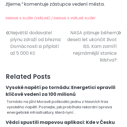
žijeme,”
komentuje zástupce vedení města.
ENERGIE A SLUŽBY (VEŘEJNÉ) / ENERGIE A VEŘEJNÉ SLUŽBY
Navigace
Největší dodavatel
NASA plánuje během
plynu zdraží od března:
deseti let ukončit život
pro
Domácnosti si připlatí
ISS. Kam zamíří
příspěvek
až 5 000 Kč
nejznámější stanice
lidstva?
Related Posts
Vysoké napětí po tornádu: Energetici opravili
klíčové vedení za 100 milionů
Tornádo na jižní Moravě poškodilo jednu z hlavních tras
vysokého napětí. Poznejte, jak probíhala rekordní oprava
energetické infrastruktury, která nyní…
Vědci spustili mapovou aplikaci: Kde v Česku