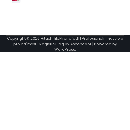
Copyright © 2026
Hitachi Elektronářadí | Profesionální nástroje
pro průmysl
| Magnific Blog by
Ascendoor
| Powered by
WordPress
.