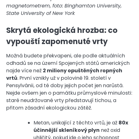
magnetometrem, foto: Binghamton University,
State University of New York
Skrytá ekologická hrozba: co
vypouští zapomenuté vrty
Možná budete překvapeni, ale podle aktuálních
odhadů se na území Spojených států amerických
najde více než
2 miliony opuštěných ropných
vrtů
. První vznikly už v polovině 19. století v
Pensylvánii, od té doby jejich počet jen narůstá.
Nejde ovšem jen o památku průmyslové minulosti:
staré neudržované vrty představují tichou, a
přitom zásadní ekologickou zátěž.
Metan, unikající z těchto vrtů, je až
80x
účinnější skleníkový plyn
než oxid
uhličitý, pokud jde o jeho schopnost