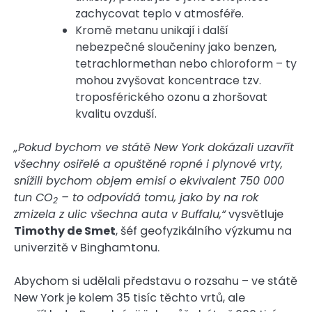
zachycovat teplo v atmosféře.
Kromě metanu unikají i další
nebezpečné sloučeniny jako benzen,
tetrachlormethan nebo chloroform – ty
mohou zvyšovat koncentrace tzv.
troposférického ozonu a zhoršovat
kvalitu ovzduší.
„Pokud bychom ve státě New York dokázali uzavřít
všechny osiřelé a opuštěné ropné i plynové vrty,
snížili bychom objem emisí o ekvivalent 750 000
tun CO
– to odpovídá tomu, jako by na rok
2
zmizela z ulic všechna auta v Buffalu,“
vysvětluje
Timothy de Smet
, šéf geofyzikálního výzkumu na
univerzitě v Binghamtonu.
Abychom si udělali představu o rozsahu – ve státě
New York je kolem 35 tisíc těchto vrtů, ale