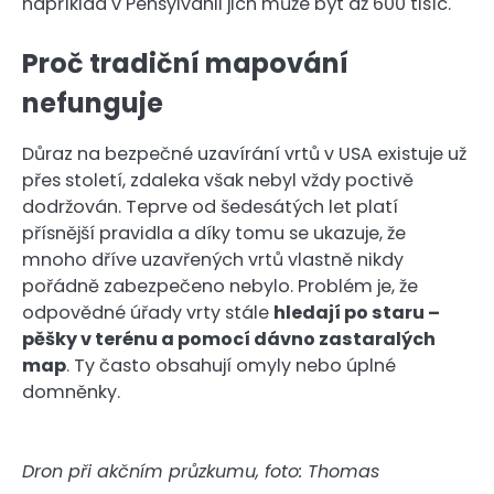
například v Pensylvánii jich může být až 600 tisíc.
Proč tradiční mapování
nefunguje
Důraz na bezpečné uzavírání vrtů v USA existuje už
přes století, zdaleka však nebyl vždy poctivě
dodržován. Teprve od šedesátých let platí
přísnější pravidla a díky tomu se ukazuje, že
mnoho dříve uzavřených vrtů vlastně nikdy
pořádně zabezpečeno nebylo. Problém je, že
odpovědné úřady vrty stále
hledají po staru –
pěšky v terénu a pomocí dávno zastaralých
map
. Ty často obsahují omyly nebo úplné
domněnky.
Dron při akčním průzkumu, foto: Thomas