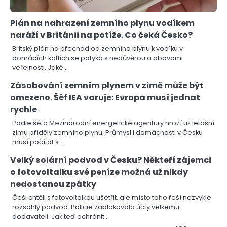
Plán na nahrazení zemního plynu vodíkem
naráží v Británii na potíže. Co čeká Česko?
Britský plán na přechod od zemního plynu k vodíku v
domácích kotlích se potýká s nedůvěrou a obavami
veřejnosti. Jaké…
Zásobování zemním plynem v zimě může být
omezeno. Šéf IEA varuje: Evropa musí jednat
rychle
Podle šéfa Mezinárodní energetické agentury hrozí už letošní
zimu příděly zemního plynu. Průmysl i domácnosti v Česku
musí počítat s…
Velký solární podvod v Česku? Někteří zájemci
o fotovoltaiku své peníze možná už nikdy
nedostanou zpátky
Češi chtěli s fotovoltaikou ušetřit, ale místo toho řeší nezvykle
rozsáhlý podvod. Policie zablokovala účty velkému
dodavateli. Jak teď ochránit…