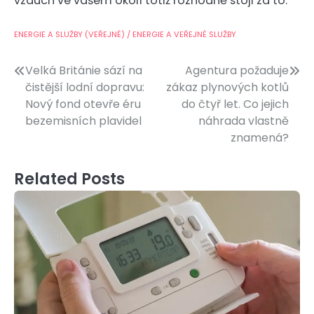
vzduch ve vašem okolí totiž rozhodně stojí za to.
ENERGIE A SLUŽBY (VEŘEJNÉ) / ENERGIE A VEŘEJNÉ SLUŽBY
Navigace
Velká Británie sází na
Agentura požaduje
čistější lodní dopravu:
zákaz plynových kotlů
pro
Nový fond otevře éru
do čtyř let. Co jejich
příspěvek
bezemisních plavidel
náhrada vlastně
znamená?
Related Posts