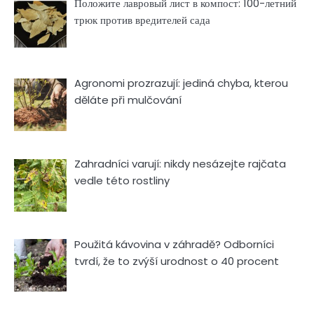
Положите лавровый лист в компост: 100-летний
трюк против вредителей сада
Agronomi prozrazují: jediná chyba, kterou
děláte při mulčování
Zahradníci varují: nikdy nesázejte rajčata
vedle této rostliny
Použitá kávovina v záhradě? Odborníci
tvrdí, že to zvýší urodnost o 40 procent