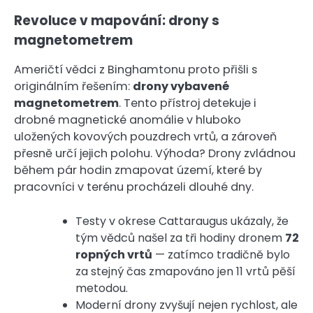
Revoluce v mapování: drony s
magnetometrem
Američtí vědci z Binghamtonu proto přišli s
originálním řešením:
drony vybavené
magnetometrem
. Tento přístroj detekuje i
drobné magnetické anomálie v hluboko
uložených kovových pouzdrech vrtů, a zároveň
přesně určí jejich polohu. Výhoda? Drony zvládnou
během pár hodin zmapovat území, které by
pracovníci v terénu procházeli dlouhé dny.
Testy v okrese Cattaraugus ukázaly, že
tým vědců našel za tři hodiny dronem
72
ropných vrtů
— zatímco tradičně bylo
za stejný čas zmapováno jen 11 vrtů pěší
metodou.
Moderní drony zvyšují nejen rychlost, ale