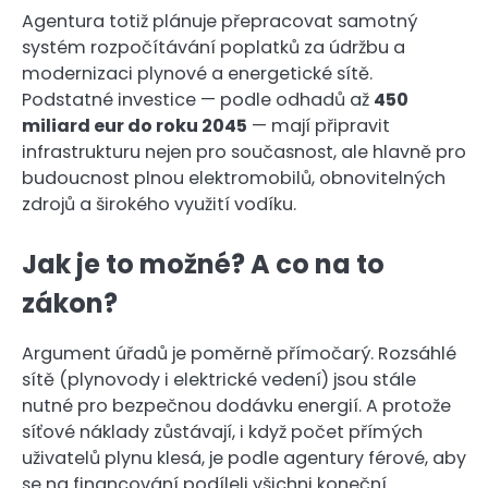
Agentura totiž plánuje přepracovat samotný
systém rozpočítávání poplatků za údržbu a
modernizaci plynové a energetické sítě.
Podstatné investice — podle odhadů až
450
miliard eur do roku 2045
— mají připravit
infrastrukturu nejen pro současnost, ale hlavně pro
budoucnost plnou elektromobilů, obnovitelných
zdrojů a širokého využití vodíku.
Jak je to možné? A co na to
zákon?
Argument úřadů je poměrně přímočarý. Rozsáhlé
sítě (plynovody i elektrické vedení) jsou stále
nutné pro bezpečnou dodávku energií. A protože
síťové náklady zůstávají, i když počet přímých
uživatelů plynu klesá, je podle agentury férové, aby
se na financování podíleli všichni koneční