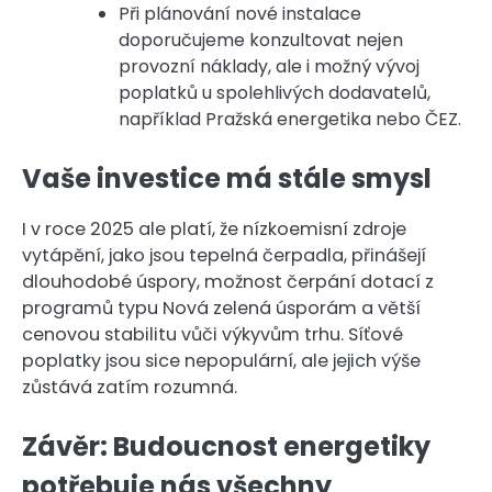
Při plánování nové instalace
doporučujeme konzultovat nejen
provozní náklady, ale i možný vývoj
poplatků u spolehlivých dodavatelů,
například Pražská energetika nebo ČEZ.
Vaše investice má stále smysl
I v roce 2025 ale platí, že nízkoemisní zdroje
vytápění, jako jsou tepelná čerpadla, přinášejí
dlouhodobé úspory, možnost čerpání dotací z
programů typu Nová zelená úsporám a větší
cenovou stabilitu vůči výkyvům trhu. Síťové
poplatky jsou sice nepopulární, ale jejich výše
zůstává zatím rozumná.
Závěr: Budoucnost energetiky
potřebuje nás všechny