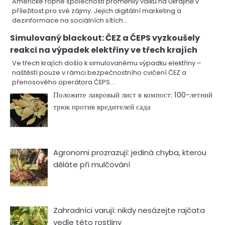
Americké ropné společnosti proměnily válku na Ukrajině v
příležitost pro své zájmy. Jejich digitální marketing a
dezinformace na sociálních sítích…
Simulovaný blackout: ČEZ a ČEPS vyzkoušely
reakci na výpadek elektřiny ve třech krajích
Ve třech krajích došlo k simulovanému výpadku elektřiny –
naštěstí pouze v rámci bezpečnostního cvičení ČEZ a
přenosového operátora ČEPS.…
Положите лавровый лист в компост: 100-летний
трюк против вредителей сада
Agronomi prozrazují: jediná chyba, kterou
děláte při mulčování
Zahradníci varují: nikdy nesázejte rajčata
vedle této rostliny