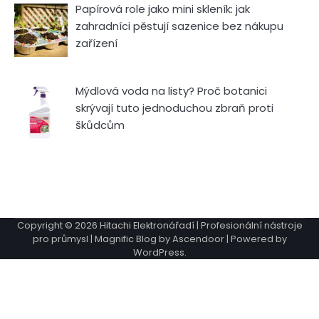
Papírová role jako mini skleník: jak
zahradníci pěstují sazenice bez nákupu
zařízení
Mýdlová voda na listy? Proč botanici
skrývají tuto jednoduchou zbraň proti
škůdcům
Copyright © 2026
Hitachi Elektronářadí | Profesionální nástroje
pro průmysl
| Magnific Blog by
Ascendoor
| Powered by
WordPress
.