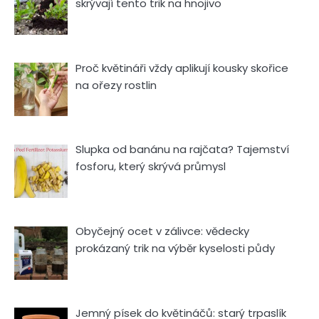
skrývají tento trik na hnojivo
Proč květináři vždy aplikují kousky skořice
na ořezy rostlin
Slupka od banánu na rajčata? Tajemství
fosforu, který skrývá průmysl
Obyčejný ocet v zálivce: vědecky
prokázaný trik na výběr kyselosti půdy
Jemný písek do květináčů: starý trpaslík