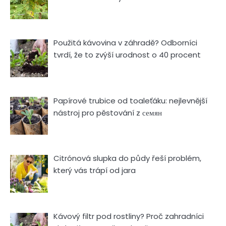
Použitá kávovina v záhradě? Odborníci
tvrdí, že to zvýší urodnost o 40 procent
Papírové trubice od toaleťáku: nejlevnější
nástroj pro pěstování z семян
Citrónová slupka do půdy řeší problém,
který vás trápí od jara
Kávový filtr pod rostliny? Proč zahradníci