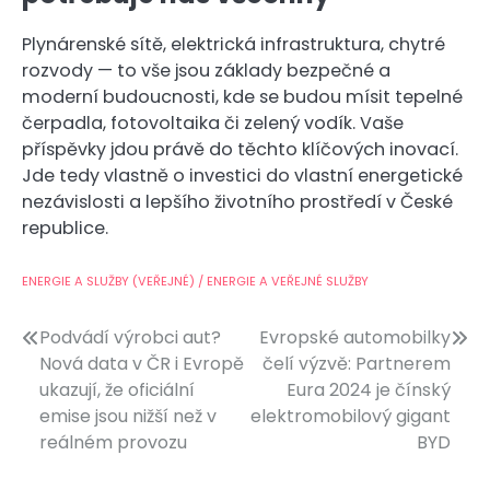
Plynárenské sítě, elektrická infrastruktura, chytré
rozvody — to vše jsou základy bezpečné a
moderní budoucnosti, kde se budou mísit tepelné
čerpadla, fotovoltaika či zelený vodík. Vaše
příspěvky jdou právě do těchto klíčových inovací.
Jde tedy vlastně o investici do vlastní energetické
nezávislosti a lepšího životního prostředí v České
republice.
ENERGIE A SLUŽBY (VEŘEJNÉ) / ENERGIE A VEŘEJNÉ SLUŽBY
Navigace
Podvádí výrobci aut?
Evropské automobilky
Nová data v ČR i Evropě
čelí výzvě: Partnerem
pro
ukazují, že oficiální
Eura 2024 je čínský
příspěvek
emise jsou nižší než v
elektromobilový gigant
reálném provozu
BYD