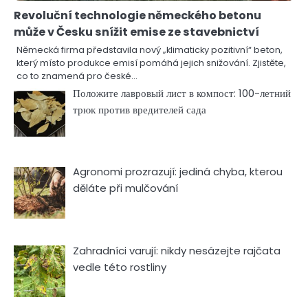
Revoluční technologie německého betonu
může v Česku snížit emise ze stavebnictví
Německá firma představila nový „klimaticky pozitivní“ beton,
který místo produkce emisí pomáhá jejich snižování. Zjistěte,
co to znamená pro české…
Положите лавровый лист в компост: 100-летний
трюк против вредителей сада
Agronomi prozrazují: jediná chyba, kterou
děláte při mulčování
Zahradníci varují: nikdy nesázejte rajčata
vedle této rostliny