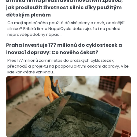
Britská firma představila inovativní způsob,
jak prodloužit životnost silnic díky použitým
dětským plenám
Co mají společného použité dětské pleny a nové, odolnější
silnice? Britská firma NappiCycle dokazuje, že i na pohled
nepravděpodobný nápad…
Praha investuje 177 milionů do cyklostezek a
inovací dopravy: Co nového čekat?
Přes 177 milionů zamíří letos do pražských cyklostezek,
přechodů a projektu na podporu aktivní osobní dopravy. Víte,
kde konkrétně vzniknou…