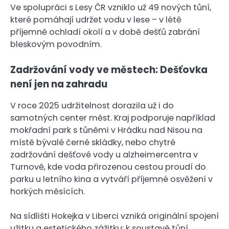
Ve spolupráci s Lesy ČR vzniklo už 49 nových tůní,
které pomáhají udržet vodu v lese – v létě
příjemně ochladí okolí a v době dešťů zabrání
bleskovým povodním.
Zadržování vody ve městech: Dešťovka
není jen na zahradu
V roce 2025 udržitelnost dorazila už i do
samotných center měst. Kraj podporuje například
mokřadní park s tůněmi v Hrádku nad Nisou na
místě bývalé černé skládky, nebo chytré
zadržování dešťové vody u alzheimercentra v
Turnově, kde voda přirozenou cestou proudí do
parku u letního kina a vytváří příjemné osvěžení v
horkých měsících.
Na sídlišti Hokejka v Liberci vzniká originální spojení
užitku a estetického zážitku: k soustavě tůní