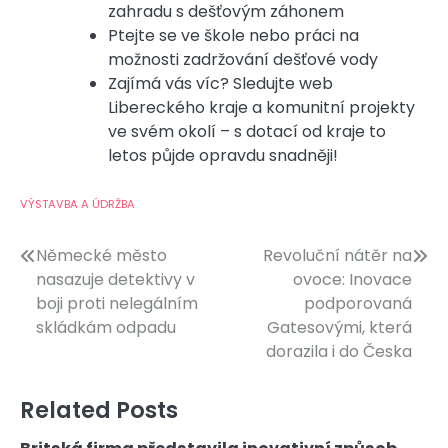
zahradu s dešťovým záhonem
Ptejte se ve škole nebo práci na
možnosti zadržování dešťové vody
Zajímá vás víc? Sledujte web
Libereckého kraje a komunitní projekty
ve svém okolí – s dotací od kraje to
letos půjde opravdu snadněji!
VÝSTAVBA A ÚDRŽBA
Navigace
Německé město
Revoluční nátěr na
nasazuje detektivy v
ovoce: Inovace
pro
boji proti nelegálním
podporovaná
příspěvek
skládkám odpadu
Gatesovými, která
dorazila i do Česka
Related Posts