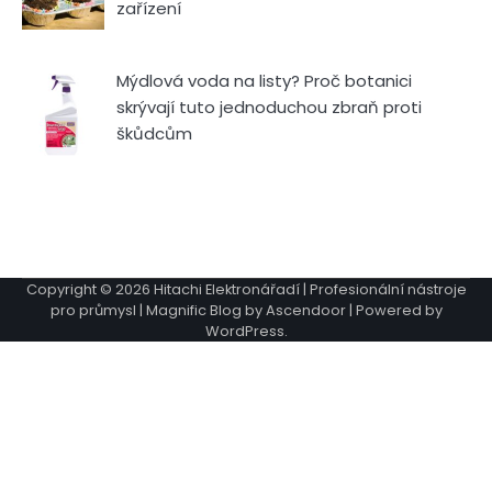
zařízení
Mýdlová voda na listy? Proč botanici
skrývají tuto jednoduchou zbraň proti
škůdcům
Copyright © 2026
Hitachi Elektronářadí | Profesionální nástroje
pro průmysl
| Magnific Blog by
Ascendoor
| Powered by
WordPress
.