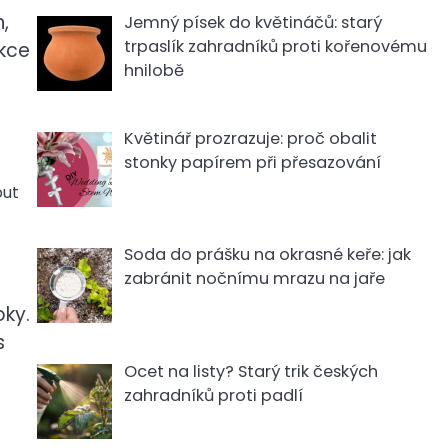
,
Jemný písek do květináčů: starý
trpaslík zahradníků proti kořenovému
akce
hnilobě
Květinář prozrazuje: proč obalit
stonky papírem při přesazování
out
Soda do prášku na okrasné keře: jak
zabránit nočnímu mrazu na jaře
oky.
s
Ocet na listy? Starý trik českých
zahradníků proti padlí