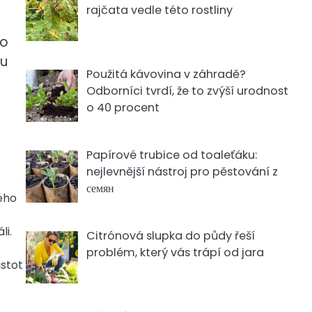
rajčata vedle této rostliny
ho
hu
Použitá kávovina v záhradě?
Odborníci tvrdí, že to zvýší urodnost
o 40 procent
Papírové trubice od toaleťáku:
nejlevnější nástroj pro pěstování z
семян
ého
li.
Citrónová slupka do půdy řeší
problém, který vás trápí od jara
istot