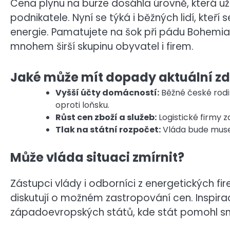
Cena plynu na burze dosáhla úrovně, která u
podnikatele. Nyní se týká i běžných lidí, kteří
energie. Pamatujete na šok při pádu Bohemia 
mnohem širší skupinu obyvatel i firem.
Jaké může mít dopady aktuální z
Vyšší účty domácností:
Běžné české rodi
oproti loňsku.
Růst cen zboží a služeb:
Logistické firmy zd
Tlak na státní rozpočet:
Vláda bude muset
Může vláda situaci zmírnit?
Zástupci vlády i odborníci z energetických fir
diskutují o možném zastropování cen. Inspir
západoevropských států, kde stát pomohl sní