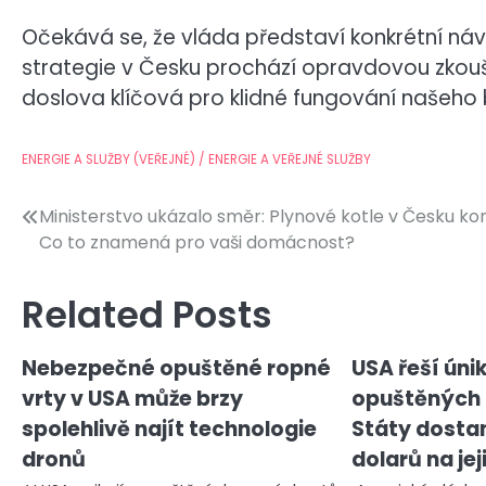
Očekává se, že vláda představí konkrétní návrh
strategie v Česku prochází opravdovou zkou
doslova klíčová pro klidné fungování našeho 
ENERGIE A SLUŽBY (VEŘEJNÉ) / ENERGIE A VEŘEJNÉ SLUŽBY
Navigace
Ministerstvo ukázalo směr: Plynové kotle v Česku kon
Co to znamená pro vaši domácnost?
pro
příspěvek
Related Posts
Nebezpečné opuštěné ropné
USA řeší úni
vrty v USA může brzy
opuštěných 
spolehlivě najít technologie
Státy dostan
dronů
dolarů na je