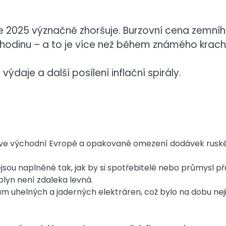
e 2025 význačně zhoršuje. Burzovní cena zemní
thodinu – a to je více než během známého krac
daje a další posílení inflační spirály.
í ve východní Evropě a opakované omezení dodávek rusk
sou naplněné tak, jak by si spotřebitelé nebo průmysl přá
plyn není zdaleka levná.
m uhelných a jaderných elektráren, což bylo na dobu nej