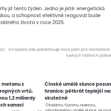
y již tento týden. Jedno je jisté: energetická
škou, a schopnost efektivně reagovat bude
běžného života v roce 2025.
čí.
Evropská unie představuje nový plán pro nezávislost
ruských fosilních paliv
k metanu z
Čínské umělé slunce posun
ropných vrtů.
hranice: pětkrát teplejší ne
ou 1,2 miliardy
skutečné
jich sanaci
Čínskému fúznímu reaktoru,
přezdívanému umělé slunce, se poda