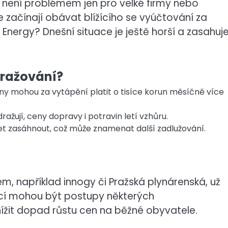
ž není problémem jen pro velké firmy nebo
 se začínají obávat blížícího se vyúčtování za
Energy? Dnešní situace je ještě horší a zasahuj
dražování?
ny mohou za vytápění platit o tisíce korun měsíčně více
ražují, ceny dopravy i potravin letí vzhůru.
 zasáhnout, což může znamenat další zadlužování.
em, například innogy či Pražská plynárenská, už
ací mohou být postupy některých
žit dopad růstu cen na běžné obyvatele.