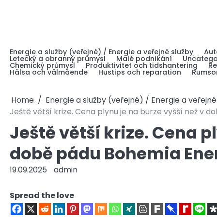
Skip
to
content
Energie a služby (veřejné) / Energie a veřejné služby
Aut
Letecký a obranný průmysl
Malé podnikání
Uncatego
Chemický průmysl
Produktivitet och tidshantering
Re
Hälsa och välmående
Hustips och reparation
Rumsor
Home
Energie a služby (veřejné) / Energie a veřejné
Ještě větší krize. Cena plynu je na burze vyšší než v
Ještě větší krize. Cena p
době pádu Bohemia Ene
19.09.2025
admin
Spread the love