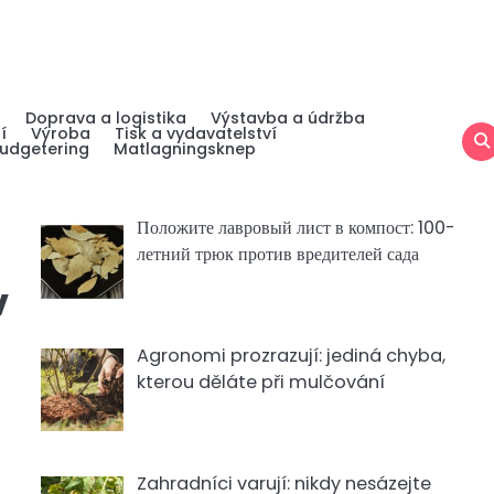
a
Doprava a logistika
Výstavba a údržba
í
Výroba
Tisk a vydavatelství
udgetering
Matlagningsknep
Положите лавровый лист в компост: 100-
летний трюк против вредителей сада
v
Agronomi prozrazují: jediná chyba,
kterou děláte při mulčování
Zahradníci varují: nikdy nesázejte