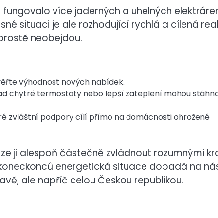
 fungovalo více jaderných a uhelných elektráren
é situaci je ale rozhodující rychlá a cílená re
prostě neobejdou.
 ověřte výhodnost nových nabídek.
lad chytré termostaty nebo lepší zateplení mohou stáhn
ré zvláštní podpory cílí přímo na domácnosti ohrožené
 lze ji alespoň částečně zvládnout rozumnými kr
 – koneckonců energetická situace dopadá na ná
ravě, ale napříč celou Českou republikou.