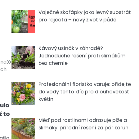
Vaječné skořápky jako levný substrát
pro rajčata – nový život v půdě
Kávový usínák v záhradě?
Jednoduché řešení proti slimákům
 na
bez chemie
ech
Profesionální floristka varuje: přidejte
do vody tento klíč pro dlouhověkost
květin
ulo
ž to
Měď pod rostlinami odrazuje plže a
slimáky: přírodní řešení za pár korun
řilo