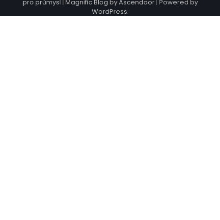
pro průmysl
| Magnific Blog by
Ascendoor
| Powered by
WordPress
.