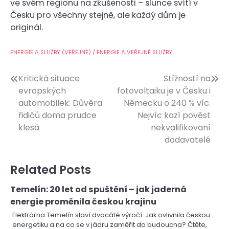
ve svém regionu na zkušenosti – slunce svítí v
Česku pro všechny stejně, ale každý dům je
originál.
ENERGIE A SLUŽBY (VEŘEJNÉ) / ENERGIE A VEŘEJNÉ SLUŽBY
Navigace
Kritická situace
Stížností na
evropských
fotovoltaiku je v Česku i
pro
automobilek: Důvěra
Německu o 240 % víc.
příspěvek
řidičů doma prudce
Nejvíc kazí pověst
klesá
nekvalifikovaní
dodavatelé
Related Posts
Temelín: 20 let od spuštění – jak jaderná
energie proměnila českou krajinu
Elektrárna Temelín slaví dvacáté výročí. Jak ovlivnila českou
energetiku a na co se v jádru zaměřit do budoucna? Čtěte,