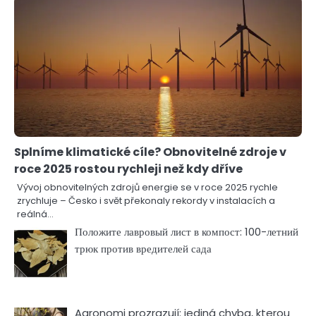
Splníme klimatické cíle? Obnovitelné zdroje v
roce 2025 rostou rychleji než kdy dříve
Vývoj obnovitelných zdrojů energie se v roce 2025 rychle
zrychluje – Česko i svět překonaly rekordy v instalacích a
reálná…
Положите лавровый лист в компост: 100-летний
трюк против вредителей сада
Agronomi prozrazují: jediná chyba, kterou