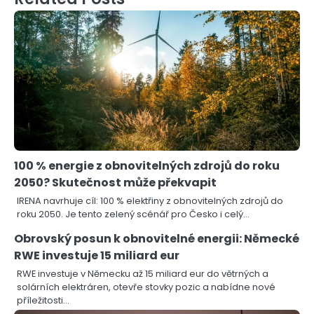
100 % energie z obnovitelných zdrojů do roku
2050? Skutečnost může překvapit
IRENA navrhuje cíl: 100 % elektřiny z obnovitelných zdrojů do
roku 2050. Je tento zelený scénář pro Česko i celý…
Obrovský posun k obnovitelné energii: Německé
RWE investuje 15 miliard eur
RWE investuje v Německu až 15 miliard eur do větrných a
solárních elektráren, otevře stovky pozic a nabídne nové
příležitosti…