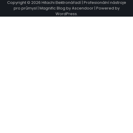
Copyright © 2026
Hitachi Elektronářadí | Profesionální nástroje
pro průmysl
| Magnific Blog by
Ascendoor
| Powered by
WordPress
.