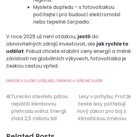
Myslete dopředu – s fotovoltaikou
počítejte i pro budoucí elektromobil
nebo tepelné čerpadlo.
V roce 2025 už není otázkou,
jestli
do
obnovitelných zdrojů investovat, ale
jak rychle to
udělat
. Pokud chcete stabilní ceny energií a méně
závislosti na globálních výkyvech, fotovoltaika je
českou cestou vpřed.
ENERGIE A SLUŽBY (VEŘEJNÉ) / ENERGIE A VEŘEJNÉ SLUŽBY
Navigace
Turecko otevřelo pátou
Lesy v pohybu: Proč
největší klenbovou
české lesy potřebují
pro
přehradu světa. Energii
nový zákon pro boj s
příspěvek
získá 2,5 milionu lidí
klimatickou změnou
Related Posts