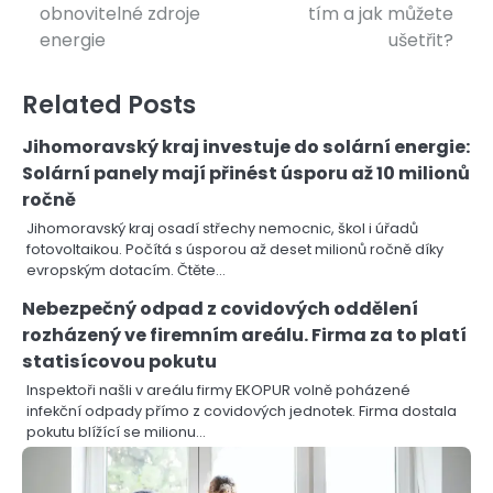
pro
obnovitelné zdroje
tím a jak můžete
příspěvek
energie
ušetřit?
Related Posts
Jihomoravský kraj investuje do solární energie:
Solární panely mají přinést úsporu až 10 milionů
ročně
Jihomoravský kraj osadí střechy nemocnic, škol i úřadů
fotovoltaikou. Počítá s úsporou až deset milionů ročně díky
evropským dotacím. Čtěte…
Nebezpečný odpad z covidových oddělení
rozházený ve firemním areálu. Firma za to platí
statisícovou pokutu
Inspektoři našli v areálu firmy EKOPUR volně poházené
infekční odpady přímo z covidových jednotek. Firma dostala
pokutu blížící se milionu…