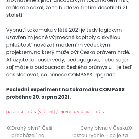
srovnatelné s jihofrancouzským tokamakem ITER,
málokdo čekal, že to bude ve třetím desetiletí 21.
století.
Vypnutí tokamaku v létě 2021 je tedy logickým
uzavřením jedné výjimečné kapitoly a skvělou
příležitostí navázat moderním vědeckým
projektem, na který může být Česko právem hrdé.
Ať už jste fanoušci vědy, pedagogové, nebo se jen
zajímáte o budoucnost českého průmyslu – je teď
čas sledovat, co přinese COMPASS Upgrade.
Poslední experiment na tokamaku COMPASS
proběhne 20. srpna 2021.
ENERGIE A SLUŽBY (VEŘEJNÉ) / ENERGIE A VEŘEJNÉ SLUŽBY
Navigace
Drahý plyn? Češi
Ceny plynu v Česku
přecházejí na
rostou rychle – co je za