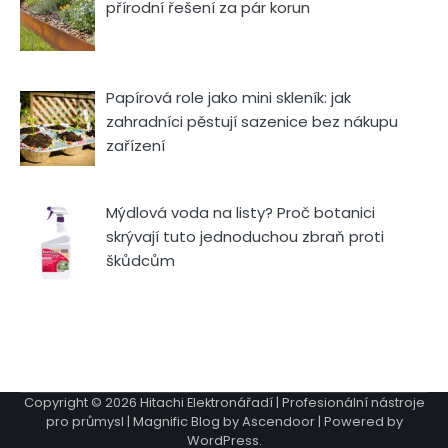
přírodní řešení za pár korun
Papírová role jako mini skleník: jak
zahradníci pěstují sazenice bez nákupu
zařízení
Mýdlová voda na listy? Proč botanici
skrývají tuto jednoduchou zbraň proti
škůdcům
Copyright © 2026
Hitachi Elektronářadí | Profesionální nástroje
pro průmysl
| Magnific Blog by
Ascendoor
| Powered by
WordPress
.