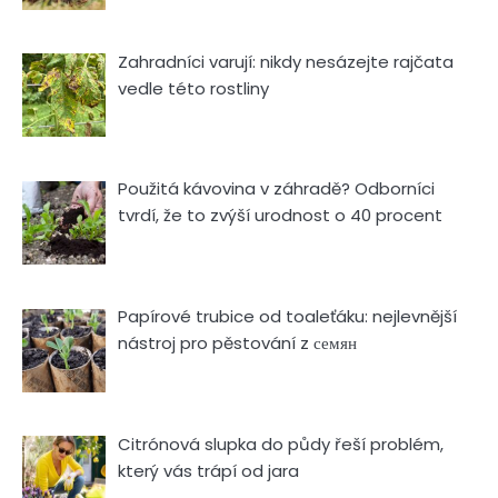
Zahradníci varují: nikdy nesázejte rajčata
vedle této rostliny
Použitá kávovina v záhradě? Odborníci
tvrdí, že to zvýší urodnost o 40 procent
Papírové trubice od toaleťáku: nejlevnější
nástroj pro pěstování z семян
Citrónová slupka do půdy řeší problém,
který vás trápí od jara