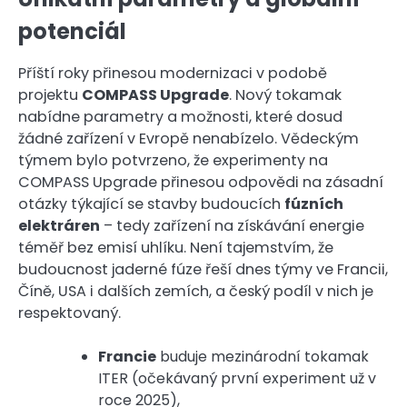
potenciál
Příští roky přinesou modernizaci v podobě
projektu
COMPASS Upgrade
. Nový tokamak
nabídne parametry a možnosti, které dosud
žádné zařízení v Evropě nenabízelo. Vědeckým
týmem bylo potvrzeno, že experimenty na
COMPASS Upgrade přinesou odpovědi na zásadní
otázky týkající se stavby budoucích
fúzních
elektráren
– tedy zařízení na získávání energie
téměř bez emisí uhlíku. Není tajemstvím, že
budoucnost jaderné fúze řeší dnes týmy ve Francii,
Číně, USA i dalších zemích, a český podíl v nich je
respektovaný.
Francie
buduje mezinárodní tokamak
ITER (očekávaný první experiment už v
roce 2025),