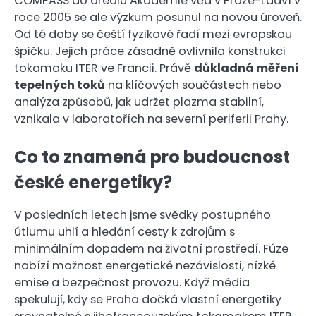
COMPASS do areálu Akademie věd v Praze-Ládví v
roce 2005 se ale výzkum posunul na novou úroveň.
Od té doby se čeští fyzikové řadí mezi evropskou
špičku. Jejich práce zásadně ovlivnila konstrukci
tokamaku ITER ve Francii. Právě
důkladná měření
tepelných toků
na klíčových součástech nebo
analýza způsobů, jak udržet plazma stabilní,
vznikala v laboratořích na severní periferii Prahy.
Co to znamená pro budoucnost
české energetiky?
V posledních letech jsme svědky postupného
útlumu uhlí a hledání cesty k zdrojům s
minimálním dopadem na životní prostředí. Fúze
nabízí možnost energetické nezávislosti, nízké
emise a bezpečnost provozu. Když média
spekulují, kdy se Praha dočká vlastní energetiky