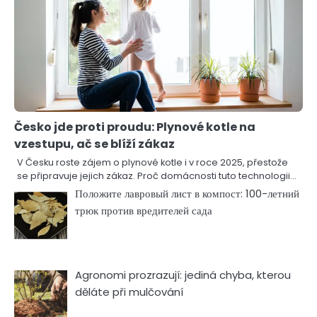
Česko jde proti proudu: Plynové kotle na
vzestupu, ač se blíží zákaz
V Česku roste zájem o plynové kotle i v roce 2025, přestože
se připravuje jejich zákaz. Proč domácnosti tuto technologii…
Положите лавровый лист в компост: 100-летний
трюк против вредителей сада
Agronomi prozrazují: jediná chyba, kterou
děláte při mulčování