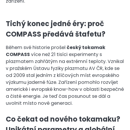
zařízení.
Tichý konec jedné éry: proč
COMPASS předává štafetu?
Během své historie prošel
český tokamak
COMPASS
více než 21 tisíci experimenty s
plazmatem zahřátým na extrémní teploty. Vznikal
v pražském Ústavu fyziky plazmatu AV ČR, kde se
od 2009 stal jedním z klíčových míst evropského
výzkumu jaderné fúze. Zařízení pomohlo rozvíjet
americké i evropské know-how v oblasti bezpečné
a čisté energie. Je teď čas posunout se dál a
uvolnit místo nové generaci.
Co čekat od nového tokamaku?
Unikátní parametry a globální