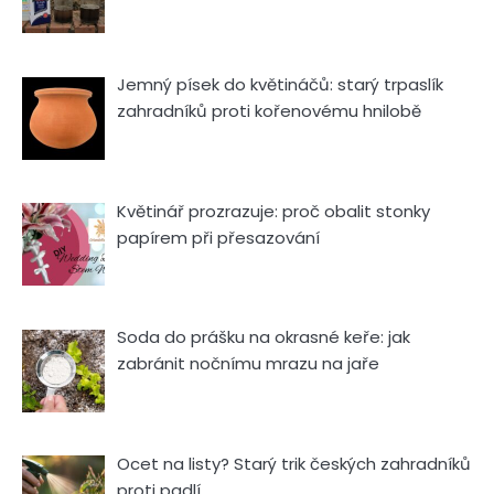
Jemný písek do květináčů: starý trpaslík
zahradníků proti kořenovému hnilobě
Květinář prozrazuje: proč obalit stonky
papírem při přesazování
Soda do prášku na okrasné keře: jak
zabránit nočnímu mrazu na jaře
Ocet na listy? Starý trik českých zahradníků
proti padlí