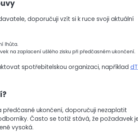
ouvy
vatele, doporučuji vzít si k ruce svoji aktuální
í lhůta.
ek na zaplacení ušlého zisku při předčasném ukončení.
aktovat spotřebitelskou organizaci, například
dT
í?
 předčasné ukončení, doporučuji nezaplatit
odborníky. Často se totiž stává, že požadavek j
eně vysoká.