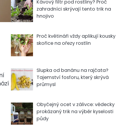
Kávový filtr pod rostliny? Proč
zahradníci skrývají tento trik na
hnojivo
Proč květináři vždy aplikují kousky
skořice na ořezy rostlin
Slupka od banánu na rajčata?
ní
Tajemství fosforu, který skrývá
hází
průmysl
Obyčejný ocet v zálivce: vědecky
prokázaný trik na výběr kyselosti
půdy