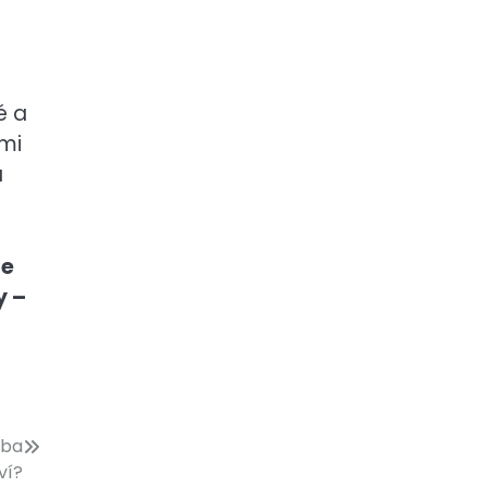
é a
mi
a
še
y –
žba
ví?