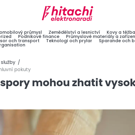
omobilový průmysl
Zemědělství a lesnictví
Kovy a těžb
rized
Podnikové finance
Průmyslové materiály a zařízen
sor och transport
Teknologi och prylar
Sparande och b
ganisation
 služby
mluvní pokuty
 Úspory mohou zhatit vyso