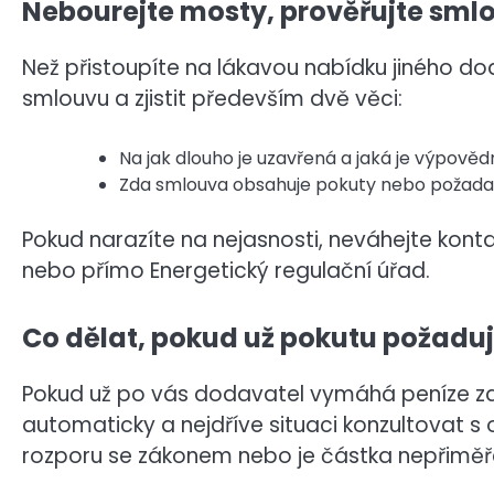
Nebourejte mosty, prověřujte sml
Než přistoupíte na lákavou nabídku jiného doda
smlouvu a zjistit především dvě věci:
Na jak dlouho je uzavřená a jaká je výpovědn
Zda smlouva obsahuje pokuty nebo požadav
Pokud narazíte na nejasnosti, neváhejte kont
nebo přímo Energetický regulační úřad.
Co dělat, pokud už pokutu požaduj
Pokud už po vás dodavatel vymáhá peníze za
automaticky a nejdříve situaci konzultovat s 
rozporu se zákonem nebo je částka nepřiměř