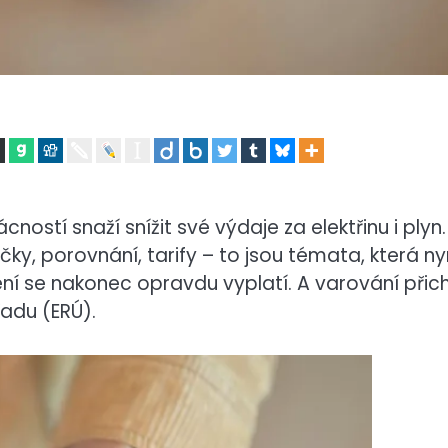
stí snaží snížit své výdaje za elektřinu i plyn.
ky, porovnání, tarify – to jsou témata, která ny
ření se nakonec opravdu vyplatí. A varování přic
adu (ERÚ).