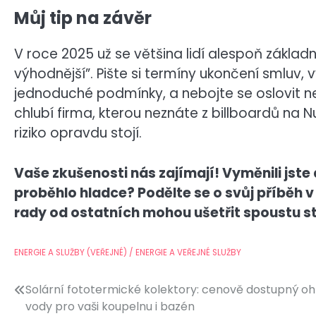
Můj tip na závěr
V roce 2025 už se většina lidí alespoň základ
výhodnější”. Pište si termíny ukončení smluv, 
jednoduché podmínky, a nebojte se oslovit 
chlubí firma, kterou neznáte z billboardů na 
riziko opravdu stojí.
Vaše zkušenosti nás zajímají! Vyměnili jste
proběhlo hladce? Podělte se o svůj příběh v
rady od ostatních mohou ušetřit spoustu st
ENERGIE A SLUŽBY (VEŘEJNÉ) / ENERGIE A VEŘEJNÉ SLUŽBY
Navigace
Solární fototermické kolektory: cenově dostupný oh
vody pro vaši koupelnu i bazén