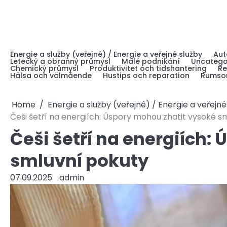
Skip
to
content
Energie a služby (veřejné) / Energie a veřejné služby
Aut
Letecký a obranný průmysl
Malé podnikání
Uncatego
Chemický průmysl
Produktivitet och tidshantering
Re
Hälsa och välmående
Hustips och reparation
Rumsor
Home
Energie a služby (veřejné) / Energie a veřejné
Češi šetří na energiích: Úspory mohou zhatit vysoké s
Češi šetří na energiích:
smluvní pokuty
07.09.2025
admin