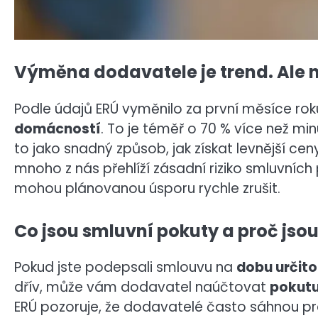
Výměna dodavatele je trend. Ale ne
Podle údajů ERÚ vyměnilo za první měsíce ro
domácností
. To je téměř o 70 % více než minu
to jako snadný způsob, jak získat levnější ceny 
mnoho z nás přehlíží zásadní riziko smluvníc
mohou plánovanou úsporu rychle zrušit.
Co jsou smluvní pokuty a proč jso
Pokud jste podepsali smlouvu na
dobu určit
dřív, může vám dodavatel naúčtovat
pokutu
ERÚ pozoruje, že dodavatelé často sáhnou p