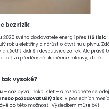
 bez rizik
ku 2025 svého dodavatele energií přes
115 tisíc
lý rok u elektřiny a nárůst o čtvrtinu u plynu. Zd
a ušetřit klidně i desetitisíce za rok. Ale právě 
h pokut za předčasné ukončení smlouvy, které
u tak vysoké?
ou
– což bývá i několik let – a rozhodnete se odej
 nebo požadovat ušlý zisk
. V posledních měsí
rávě po této možnosti. Výsledkem může být