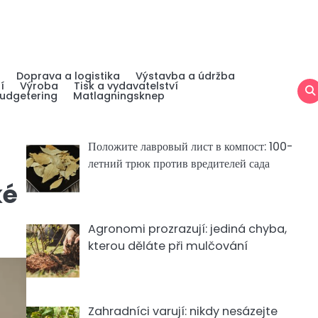
a
Doprava a logistika
Výstavba a údržba
í
Výroba
Tisk a vydavatelství
udgetering
Matlagningsknep
Положите лавровый лист в компост: 100-
летний трюк против вредителей сада
ké
Agronomi prozrazují: jediná chyba,
kterou děláte při mulčování
Zahradníci varují: nikdy nesázejte