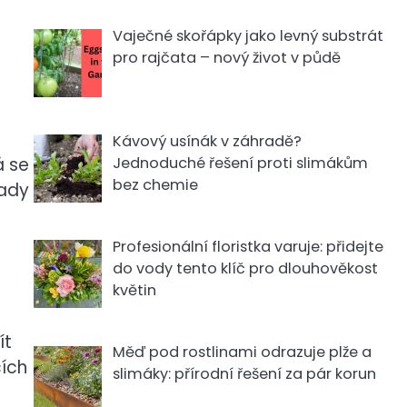
Vaječné skořápky jako levný substrát
pro rajčata – nový život v půdě
Kávový usínák v záhradě?
á se
Jednoduché řešení proti slimákům
bez chemie
tady
Profesionální floristka varuje: přidejte
do vody tento klíč pro dlouhověkost
květin
ít
Měď pod rostlinami odrazuje plže a
cích
slimáky: přírodní řešení za pár korun