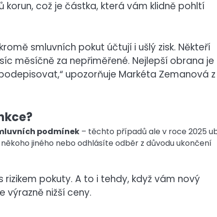
ů korun, což je částka, která vám klidně pohltí
kromě smluvních pokut účtují i ušlý zisk. Někteří
tisíc měsíčně za nepřiměřené. Nejlepší obrana je
nepodepisovat,“ upozorňuje Markéta Zemanová z
ankce?
smluvních podmínek
– těchto případů ale v roce 2025 u
někoho jiného nebo odhlásíte odběr z důvodu ukončení
 rizikem pokuty. A to i tehdy, když vám nový
 výrazně nižší ceny.