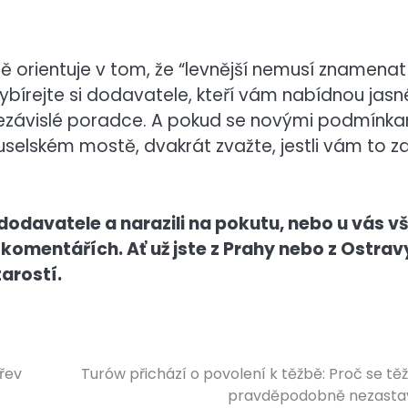
ně orientuje v tom, že “levnější nemusí znamenat
vybírejte si dodavatele, kteří vám nabídnou jasn
nezávislé poradce. A pokud se novými podmínka
Nuselském mostě, dvakrát zvažte, jestli vám to z
 dodavatele a narazili na pokutu, nebo u vás v
 komentářích. Ať už jste z Prahy nebo z Ostrav
arostí.
řev
Turów přichází o povolení k těžbě: Proč se tě
pravděpodobně nezasta