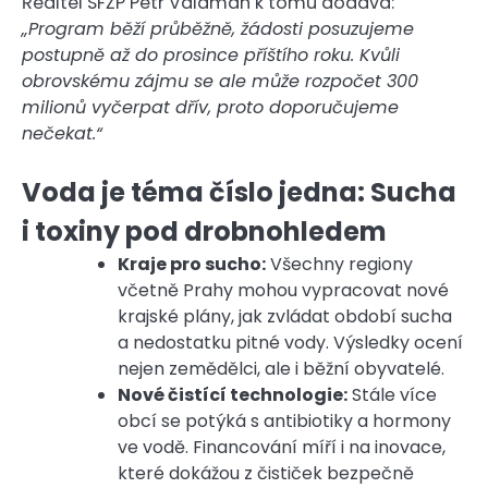
Ředitel SFŽP Petr Valdman k tomu dodává:
„Program běží průběžně, žádosti posuzujeme
postupně až do prosince příštího roku. Kvůli
obrovskému zájmu se ale může rozpočet 300
milionů vyčerpat dřív, proto doporučujeme
nečekat.“
Voda je téma číslo jedna: Sucha
i toxiny pod drobnohledem
Kraje pro sucho:
Všechny regiony
včetně Prahy mohou vypracovat nové
krajské plány, jak zvládat období sucha
a nedostatku pitné vody. Výsledky ocení
nejen zemědělci, ale i běžní obyvatelé.
Nové čistící technologie:
Stále více
obcí se potýká s antibiotiky a hormony
ve vodě. Financování míří i na inovace,
které dokážou z čističek bezpečně