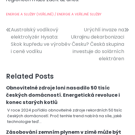
ENERGIE A SLUŽBY (VEŘEJNÉ) / ENERGIE A VEŘEJNÉ SLUŽBY
Navigace
Australský vodíkový
Urýchlí invaze na
elektrolyzér Hysata:
Ukrajinu dekarbonizaci
pro
Skok kupředu ve výrobě
v Česku? Česká skupina
příspěvek
i ceně vodíku
investuje do solárních
elektráren
Related Posts
Obnovitelné zdroje loni nasadilo 50 tisíc
českých domácností. Energetická revoluce i
konec starých kotlů
V roce 2024 pořídilo obnovitelné zdroje rekordních 50 tisíc
českých domácností. Proč tenhle trend nabírá na síle, jaké
technologie teď…
Zásobování zemním plynem v zimě může být