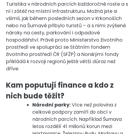
Turistika v národních parcích každoročně roste a s
ní i zátěž na místní infrastrukturu. Možná jste si
všimli, jak během posledních sezon v Krkonoších
nebo na Šumavě přibylo turistů – a s nimi zvýšené
nároky na cesty, parkování i odpadové
hospodářství. Právě proto Ministerstvo životního
prostředí ve spolupráci se Státním fondem
životního prostředí ČR (SFŽP) a Norskými fondy
přikládá k rozvoji regionů ještě větší důraz než
dříve.
Kam poputují finance a kdo z
nich bude těžit?
Národní parky:
Více než polovina z
celkové podpory zamíří do obcí v
národních parcích. Například Šumava
letos rozdělí 41 milionů korun mezi
Hartmanice, Železnou Rudu, Modravu a