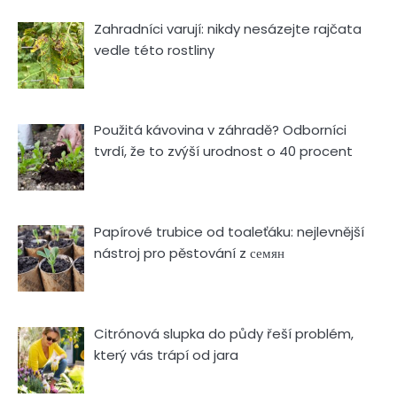
Zahradníci varují: nikdy nesázejte rajčata
vedle této rostliny
Použitá kávovina v záhradě? Odborníci
tvrdí, že to zvýší urodnost o 40 procent
Papírové trubice od toaleťáku: nejlevnější
nástroj pro pěstování z семян
Citrónová slupka do půdy řeší problém,
který vás trápí od jara