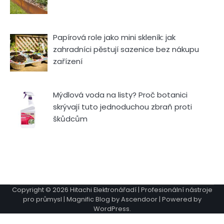
Papírová role jako mini skleník: jak
zahradníci pěstují sazenice bez nákupu
zařízení
Mýdlová voda na listy? Proč botanici
skrývají tuto jednoduchou zbraň proti
škůdcům
Copyright © 2026
Hitachi Elektronářadí | Profesionální nástroje
pro průmysl
| Magnific Blog by
Ascendoor
| Powered by
WordPress
.