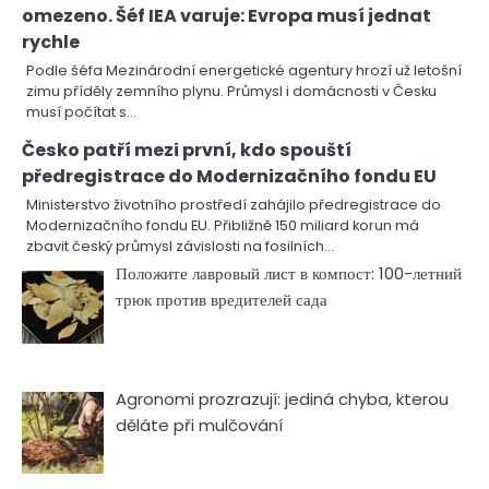
omezeno. Šéf IEA varuje: Evropa musí jednat
rychle
Podle šéfa Mezinárodní energetické agentury hrozí už letošní
zimu příděly zemního plynu. Průmysl i domácnosti v Česku
musí počítat s…
Česko patří mezi první, kdo spouští
předregistrace do Modernizačního fondu EU
Ministerstvo životního prostředí zahájilo předregistrace do
Modernizačního fondu EU. Přibližně 150 miliard korun má
zbavit český průmysl závislosti na fosilních…
Положите лавровый лист в компост: 100-летний
трюк против вредителей сада
Agronomi prozrazují: jediná chyba, kterou
děláte při mulčování